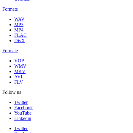
Formate
WAV
MP3
MP4
FLAC
DivX
Formate
VOB
WMV
MKV
AVI
FLV
Follow us
Twitter
Facebook
YouTube
Linkedin
Twitter