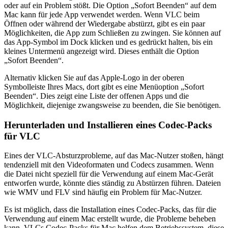
oder auf ein Problem stößt. Die Option „Sofort Beenden“ auf dem
Mac kann für jede App verwendet werden. Wenn VLC beim
Öffnen oder während der Wiedergabe abstürzt, gibt es ein paar
Möglichkeiten, die App zum Schließen zu zwingen. Sie können auf
das App-Symbol im Dock klicken und es gedrückt halten, bis ein
kleines Untermenü angezeigt wird. Dieses enthält die Option
„Sofort Beenden“.
Alternativ klicken Sie auf das Apple-Logo in der oberen
Symbolleiste Ihres Macs, dort gibt es eine Menüoption „Sofort
Beenden“. Dies zeigt eine Liste der offenen Apps und die
Möglichkeit, diejenige zwangsweise zu beenden, die Sie benötigen.
Herunterladen und Installieren eines Codec-Packs
für VLC
Eines der VLC-Absturzprobleme, auf das Mac-Nutzer stoßen, hängt
tendenziell mit den Videoformaten und Codecs zusammen. Wenn
die Datei nicht speziell für die Verwendung auf einem Mac-Gerät
entworfen wurde, könnte dies ständig zu Abstürzen führen. Dateien
wie WMV und FLV sind häufig ein Problem für Mac-Nutzer.
Es ist möglich, dass die Installation eines Codec-Packs, das für die
Verwendung auf einem Mac erstellt wurde, die Probleme beheben
kann. VLCs Codec-Packs für Mac helfen dem Betriebssystem, diese