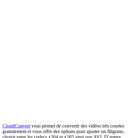
CloudConvert
vous permet de convertir des vidéos très courtes
gratuitement et vous offre des options pour ajouter un filigrane,
choisir entre les codecs x264 et x265 ainsi que AVI. D’autres