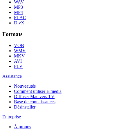
WAV
MP3
MP4
FLAC
DivX
Formats
VOB
WMV
MKV
AVI
FLV
Assistance
Nouveautés
Comment utiliser Elmedia
Diffuser Mac vers TV
Base de connaissances
Désinstaller
Entreprise
À propos