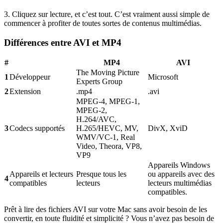
3. Cliquez sur lecture, et c’est tout. C’est vraiment aussi simple de
commencer à profiter de toutes sortes de contenus multimédias.
Différences entre AVI et MP4
#
MP4
AVI
The Moving Picture
1
Développeur
Microsoft
Experts Group
2
Extension
.mp4
.avi
MPEG-4, MPEG-1,
MPEG-2,
H.264/AVC,
3
Codecs supportés
H.265/HEVC, MV,
DivX, XviD
WMV/VC-1, Real
Video, Theora, VP8,
VP9
Appareils Windows
Appareils et lecteurs
Presque tous les
ou appareils avec des
4
compatibles
lecteurs
lecteurs multimédias
compatibles.
Prêt à lire des fichiers AVI sur votre Mac sans avoir besoin de les
convertir, en toute fluidité et simplicité ? Vous n’avez pas besoin de