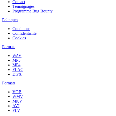
Contact
Témoignages
Programme Bug Bounty
Politiques
Conditions
Confidentialité
Cookies
Formats
WAV
MP3
MP4
FLAC
DivX
Formats
VOB
WMV
MKV
AVI
FLV