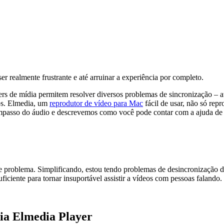
er realmente frustrante e até arruinar a experiência por completo.
yers de mídia permitem resolver diversos problemas de sincronização –
vos. Elmedia, um
reprodutor de vídeo para Mac
fácil de usar, não só rep
mpasso do áudio e descrevemos como você pode contar com a ajuda de u
te problema. Simplificando, estou tendo problemas de desincronização 
uficiente para tornar insuportável assistir a vídeos com pessoas faland
ia Elmedia Player