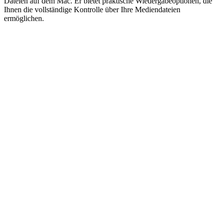
Dateien auf dem Mac. Er bietet praktische Wiedergabeoptionen, die
Ihnen die vollständige Kontrolle über Ihre Mediendateien
ermöglichen.