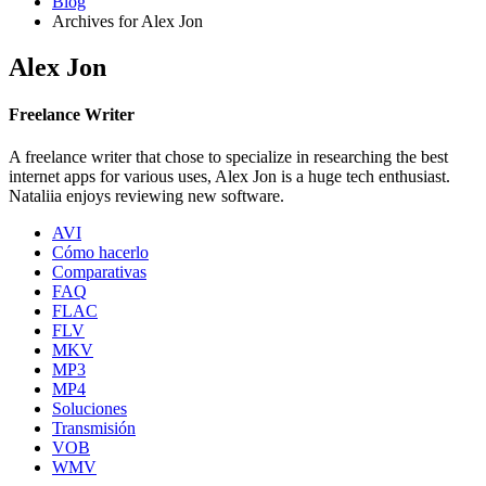
Blog
Archives for Alex Jon
Alex Jon
Freelance Writer
A freelance writer that chose to specialize in researching the best
internet apps for various uses, Alex Jon is a huge tech enthusiast.
Nataliia enjoys reviewing new software.
AVI
Cómo hacerlo
Comparativas
FAQ
FLAC
FLV
MKV
MP3
MP4
Soluciones
Transmisión
VOB
WMV