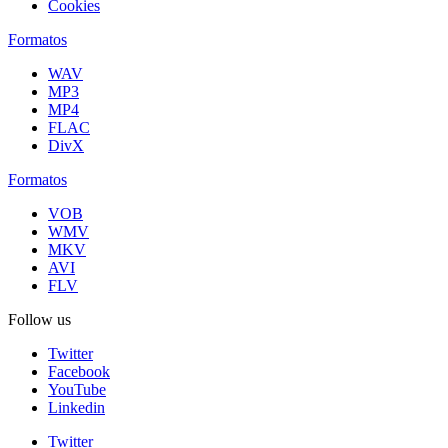
Cookies
Formatos
WAV
MP3
MP4
FLAC
DivX
Formatos
VOB
WMV
MKV
AVI
FLV
Follow us
Twitter
Facebook
YouTube
Linkedin
Twitter