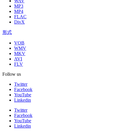
WAV
MP3
MP4
FLAC
DivX
形式
VOB
WMV
MKV
AVI
FLV
Follow us
Twitter
Facebook
YouTube
Linkedin
Twitter
Facebook
YouTube
Linkedin