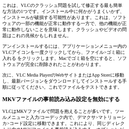
これは、VLCのクラッシュ問題を試して修正する最も簡単
な方法の1つです。インストール中に何かがうまくいかず、
インストールが破損する可能性があります。これは、ソフト
ウェアの一部の機能が正常に動作する一方で、他の機能が正
常に動作しないことを意味します。クラッシュやビデオの問
題はこれの兆候かもしれません。
アンインストールするには、アプリケーションメニュー内の
VLCアイコンを一度クリックしてから、ファイル>ゴミ箱に
入れる をクリックします。Macでゴミ箱を空にすると、ソフ
トウェアが完全に削除されたことがわかります。
次に、VLC Media PlayerのWebサイトまたはApp Storeに移動
し、最新バージョンをダウンロードしてインストールする手
順に従ってください。これでファイルをテストできます。
MKVファイルの事前読み込み設定を無効にする
VLCはMKVファイルで問題を抱えることが多いです。ツー
ルメニューと入力/コーデック内で、デマクサ>マトリョーシ
カ>コード設定に移動できます。これにより、同じディレク