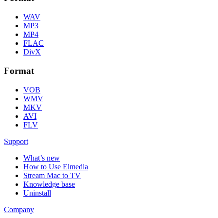
WAV
MP3
MP4
FLAC
DivX
Format
VOB
WMV
MKV
AVI
FLV
Support
What’s new
How to Use Elmedia
Stream Mac to TV
Knowledge base
Uninstall
Company