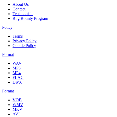
About Us
Contact
Testimonials
Bug Bounty Program
Policy
Terms
Privacy Policy
Cookie Policy
Format
WAV
MP3
MP4
FLAC
DivX
Format
VOB
WMV
MKV
AVI