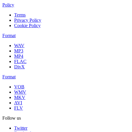
Policy
Terms
Privacy Policy
Cookie Policy
Format
WAV
MP3
MP4
FLAC
DivX
Format
VOB
WMV
MKV
AVI
FLV
Follow us
Twitter