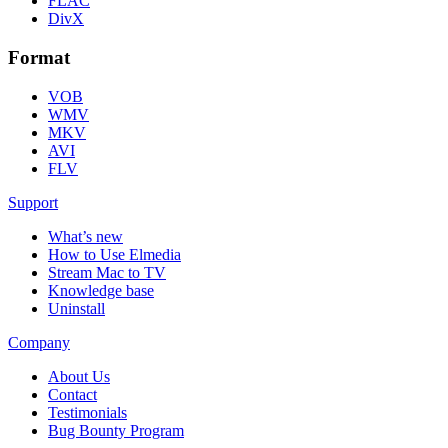
FLAC
DivX
Format
VOB
WMV
MKV
AVI
FLV
Support
What’s new
How to Use Elmedia
Stream Mac to TV
Knowledge base
Uninstall
Company
About Us
Contact
Testimonials
Bug Bounty Program