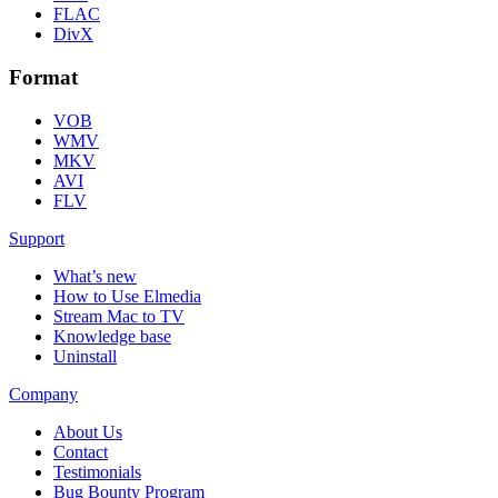
FLAC
DivX
Format
VOB
WMV
MKV
AVI
FLV
Support
What’s new
How to Use Elmedia
Stream Mac to TV
Knowledge base
Uninstall
Company
About Us
Contact
Testimonials
Bug Bounty Program