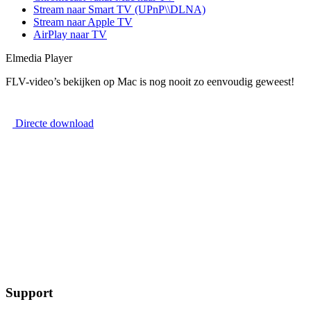
Stream naar Smart TV (UPnP\\DLNA)
Stream naar Apple TV
AirPlay naar TV
Elmedia Player
FLV-video’s bekijken op Mac is nog nooit zo eenvoudig geweest!
Directe download
Support