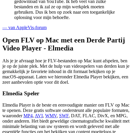
gedownload van YouTube. Ik heb veel van zulke
bestanden en ik zal ze op mijn werkplek moeten
gebruiken. Dus ik ben op zoek naar een toegankelijke
oplossing voor mijn behoefte.
— van AppleVis-forum
Open FLV op Mac met een Derde Partij
Video Player - Elmedia
Als je je afvraagt hoe je FLV-bestanden op Mac kunt afspelen, ben
je op de juiste plek. Met de hulp van videospelers van derden kun je
gemakkelijk je favoriete inhoud in dit formaat bekijken op je
macOS-apparaat. Laten we hieronder Elmedia Player bekijken, een
zeer aanbevolen optie voor dit doel.
Elmedia Speler
Elmedia Player is de beste en eenvoudigste manier om FLV op Mac
te openen. Deze gratis software ondersteunt alle populaire formaten,
waaronder
MP4
,
AVI
,
WMV
,
SWF
, DAT, FLAC, DivX, en MPG,
onder anderen. Het biedt geweldige cinematografische kwaliteit met
minimale belasting van uw systeem en wordt geleverd met alle
essentiële functies om het bekijken van content moeiteloos te