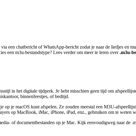
via een chatbericht of WhatsApp-bericht zodat je naar de liedjes en muz
cies een m3u-bestandstype? Lees verder om meer te leren over
.m3u-b
stijl in het digitale tijdperk. Je hebt misschien geen tijd om afspeellijs
kantoor, binnenfeestjes, of bedtijd.
ie je op je macOS kunt afspelen. Ze zouden meestal een M3U-afspeellijst
players op MacBook, iMac, iPhone, iPad, enz., gebruiken om te weten 
edia- of documentbestanden op je Mac. Kijk eenvoudigweg naar de .m3