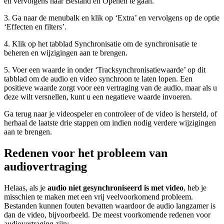
en vervolgens naar Bestand en Openen te gaan.
3. Ga naar de menubalk en klik op ‘Extra’ en vervolgens op de optie
‘Effecten en filters’.
4. Klik op het tabblad Synchronisatie om de synchronisatie te
beheren en wijzigingen aan te brengen.
5. Voer een waarde in onder ‘Tracksynchronisatiewaarde’ op dit
tabblad om de audio en video synchroon te laten lopen. Een
positieve waarde zorgt voor een vertraging van de audio, maar als u
deze wilt versnellen, kunt u een negatieve waarde invoeren.
Ga terug naar je videospeler en controleer of de video is hersteld, of
herhaal de laatste drie stappen om indien nodig verdere wijzigingen
aan te brengen.
Redenen voor het probleem van
audiovertraging
Helaas, als je
audio niet gesynchroniseerd is met video
, heb je
misschien te maken met een vrij veelvoorkomend probleem.
Bestanden kunnen fouten bevatten waardoor de audio langzamer is
dan de video, bijvoorbeeld. De meest voorkomende redenen voor
audiovertraging zijn: