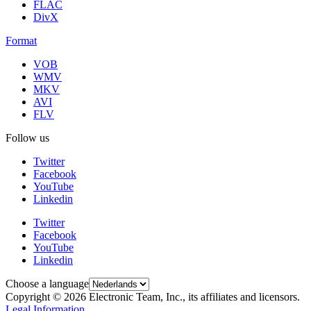
FLAC
DivX
Format
VOB
WMV
MKV
AVI
FLV
Follow us
Twitter
Facebook
YouTube
Linkedin
Twitter
Facebook
YouTube
Linkedin
Choose a language
Copyright © 2026 Electronic Team, Inc., its affiliates and licensors.
Legal Information
.