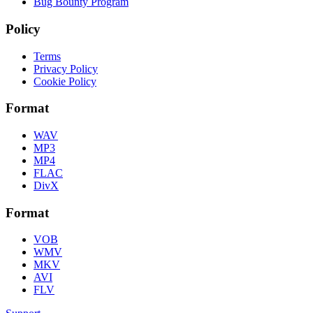
Bug Bounty Program
Policy
Terms
Privacy Policy
Cookie Policy
Format
WAV
MP3
MP4
FLAC
DivX
Format
VOB
WMV
MKV
AVI
FLV