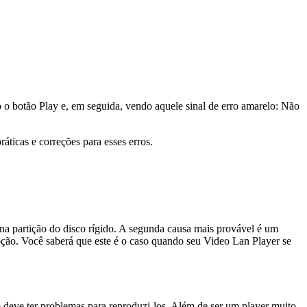
 o botão Play e, em seguida, vendo aquele sinal de erro amarelo: Não
áticas e correções para esses erros.
a partição do disco rígido. A segunda causa mais provável é um
opção. Você saberá que este é o caso quando seu Video Lan Player se
 deve ter problemas para reproduzi-los. Além de ser um player muito