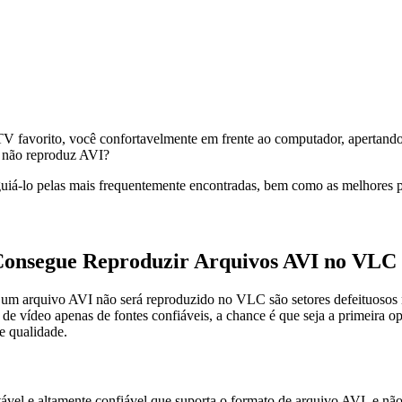
TV favorito, você confortavelmente em frente ao computador, apertando
C não reproduz AVI?
 guiá-lo pelas mais frequentemente encontradas, bem como as melhores pr
 Consegue Reproduzir Arquivos AVI no VLC
um arquivo AVI não será reproduzido no VLC são setores defeituosos n
de vídeo apenas de fontes confiáveis, a chance é que seja a primeira 
e qualidade.
vel e altamente confiável que suporta o formato de arquivo AVI, e não