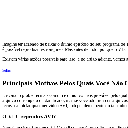
Imagine ter acabado de baixar o último episódio do seu programa de 
é possível reproduzir este arquivo. Mas antes de tudo, por que o VL
Existem várias razões possíveis para isso, e no artigo adiante, vamos
Índice
Principais Motivos Pelos Quais Você Não
De cara, o problema mais comum e o motivo mais provável pelo qual 
arquivo corrompido ou danificado, mas se você adquire seus arquivos 
recusar a iniciar qualquer vídeo AVI, independentemente do tamanho 
O VLC reproduz AVI?
Nem é preciso dizer que o VLC media player é um software muito está