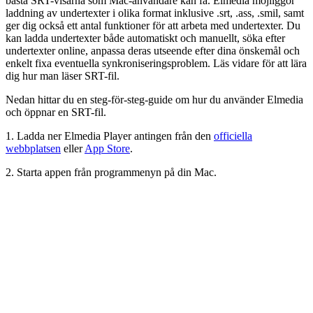
bästa SRT-visarna som Mac-användare kan få. Elmedia möjliggör
laddning av undertexter i olika format inklusive .srt, .ass, .smil, samt
ger dig också ett antal funktioner för att arbeta med undertexter. Du
kan ladda undertexter både automatiskt och manuellt, söka efter
undertexter online, anpassa deras utseende efter dina önskemål och
enkelt fixa eventuella synkroniseringsproblem. Läs vidare för att lära
dig hur man läser SRT-fil.
Nedan hittar du en steg-för-steg-guide om hur du använder Elmedia
och öppnar en SRT-fil.
1. Ladda ner Elmedia Player antingen från den
officiella
webbplatsen
eller
App Store
.
2. Starta appen från programmenyn på din Mac.