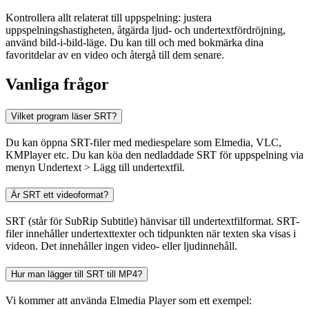
Kontrollera allt relaterat till uppspelning: justera
uppspelningshastigheten, åtgärda ljud- och undertextfördröjning,
använd bild-i-bild-läge. Du kan till och med bokmärka dina
favoritdelar av en video och återgå till dem senare.
Vanliga frågor
Vilket program läser SRT?
Du kan öppna SRT-filer med mediespelare som Elmedia, VLC,
KMPlayer etc. Du kan köa den nedladdade SRT för uppspelning via
menyn Undertext > Lägg till undertextfil.
Är SRT ett videoformat?
SRT (står för SubRip Subtitle) hänvisar till undertextfilformat. SRT-
filer innehåller undertexttexter och tidpunkten när texten ska visas i
videon. Det innehåller ingen video- eller ljudinnehåll.
Hur man lägger till SRT till MP4?
Vi kommer att använda Elmedia Player som ett exempel: