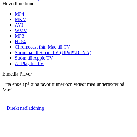
Huvudfunktioner
MP4
MKV
AVI
WMV
MP3
H264
Chromecast från Mac till TV
Strömma till Smart TV (UPnP\\DLNA)
Ström till Apple TV
AirPlay till TV
Elmedia Player
Titta enkelt på dina favoritfilmer och videor med undertexter på
Mac!
Direkt nedladdning