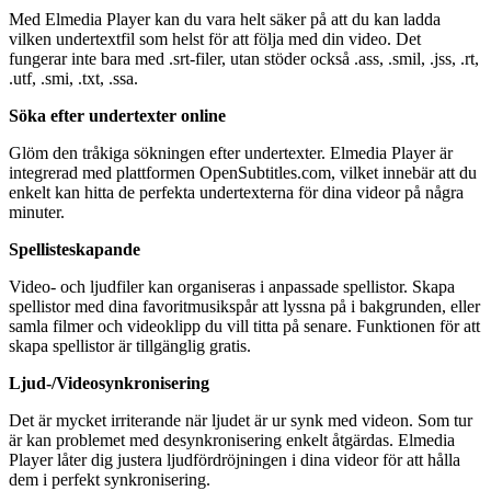
Med Elmedia Player kan du vara helt säker på att du kan ladda
vilken undertextfil som helst för att följa med din video. Det
fungerar inte bara med .srt-filer, utan stöder också .ass, .smil, .jss, .rt,
.utf, .smi, .txt, .ssa.
Söka efter undertexter online
Glöm den tråkiga sökningen efter undertexter. Elmedia Player är
integrerad med plattformen OpenSubtitles.com, vilket innebär att du
enkelt kan hitta de perfekta undertexterna för dina videor på några
minuter.
Spellisteskapande
Video- och ljudfiler kan organiseras i anpassade spellistor. Skapa
spellistor med dina favoritmusikspår att lyssna på i bakgrunden, eller
samla filmer och videoklipp du vill titta på senare. Funktionen för att
skapa spellistor är tillgänglig gratis.
Ljud-/Videosynkronisering
Det är mycket irriterande när ljudet är ur synk med videon. Som tur
är kan problemet med desynkronisering enkelt åtgärdas. Elmedia
Player låter dig justera ljudfördröjningen i dina videor för att hålla
dem i perfekt synkronisering.