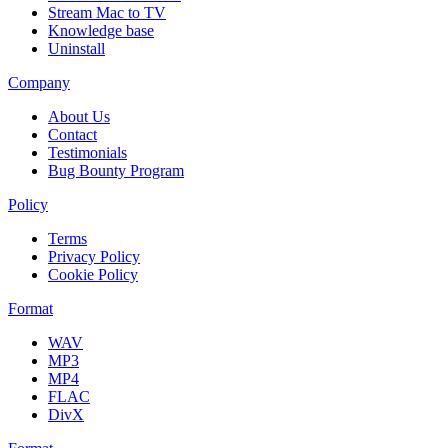
Stream Mac to TV
Knowledge base
Uninstall
Company
About Us
Contact
Testimonials
Bug Bounty Program
Policy
Terms
Privacy Policy
Cookie Policy
Format
WAV
MP3
MP4
FLAC
DivX