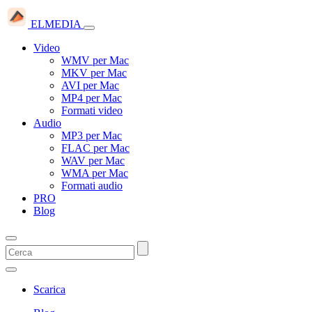
ELMEDIA
Video
WMV per Mac
MKV per Mac
AVI per Mac
MP4 per Mac
Formati video
Audio
MP3 per Mac
FLAC per Mac
WAV per Mac
WMA per Mac
Formati audio
PRO
Blog
Scarica