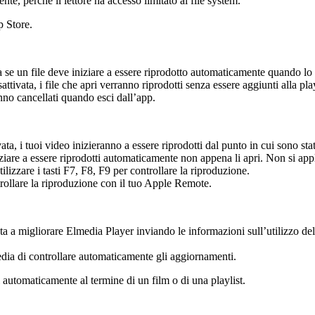
nte, perché il lettore ha accesso limitato al file system.
p Store.
 se un file deve iniziare a essere riprodotto automaticamente quando lo a
attivata, i file che apri verranno riprodotti senza essere aggiunti alla pla
ranno cancellati quando esci dall’app.
ta, i tuoi video inizieranno a essere riprodotti dal punto in cui sono stati
niziare a essere riprodotti automaticamente non appena li apri. Non si appl
ilizzare i tasti F7, F8, F9 per controllare la riproduzione.
rollare la riproduzione con il tuo Apple Remote.
ta a migliorare Elmedia Player inviando le informazioni sull’utilizzo d
ia di controllare automaticamente gli aggiornamenti.
 automaticamente al termine di un film o di una playlist.