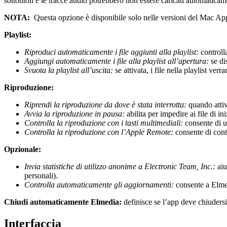
sottotitoli e le tracce audio potrebbero non essere caricati automaticame
NOTA:
Questa opzione è disponibile solo nelle versioni del Mac Ap
Playlist:
Riproduci automaticamente i file aggiunti alla playlist:
controlla
Aggiungi automaticamente i file alla playlist all’apertura:
se dis
Svuota la playlist all’uscita:
se attivata, i file nella playlist ver
Riproduzione:
Riprendi la riproduzione da dove è stata interrotta:
quando attiva
Avvia la riproduzione in pausa:
abilita per impedire ai file di i
Controlla la riproduzione con i tasti multimediali:
consente di ut
Controlla la riproduzione con l’Apple Remote:
consente di cont
Opzionale:
Invia statistiche di utilizzo anonime a Electronic Team, Inc.:
aiu
personali).
Controlla automaticamente gli aggiornamenti:
consente a Elmed
Chiudi automaticamente Elmedia:
definisce se l’app deve chiudersi
Interfaccia