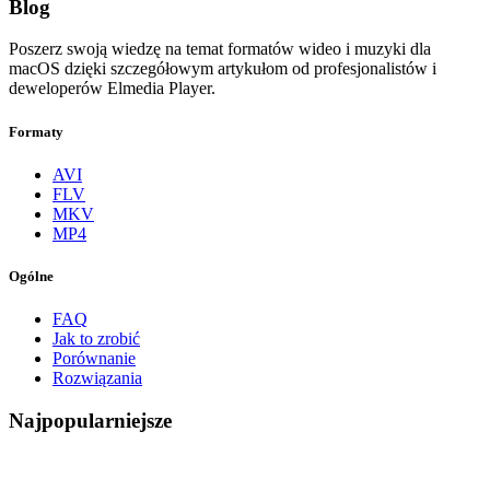
Blog
Poszerz swoją wiedzę na temat formatów wideo i muzyki dla
macOS dzięki szczegółowym artykułom od profesjonalistów i
deweloperów Elmedia Player.
Formaty
AVI
FLV
MKV
MP4
Ogólne
FAQ
Jak to zrobić
Porównanie
Rozwiązania
Najpopularniejsze