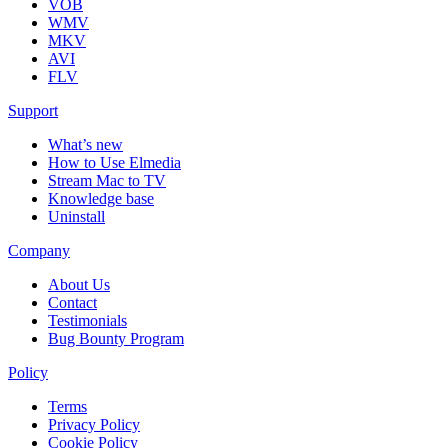
VOB
WMV
MKV
AVI
FLV
Support
What’s new
How to Use Elmedia
Stream Mac to TV
Knowledge base
Uninstall
Company
About Us
Contact
Testimonials
Bug Bounty Program
Policy
Terms
Privacy Policy
Cookie Policy