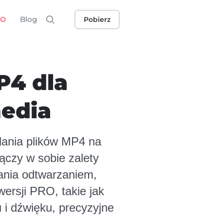
Blog
RO
Pobierz
4 dla
edia
dania plików MP4 na
ączy w sobie zalety
wania odtwarzaniem,
ersji PRO, takie jak
 i dźwięku, precyzyjne