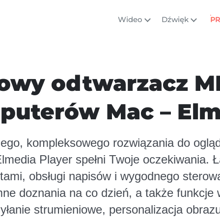
Wideo
Dźwięk
P
owy odtwarzacz MP
puterów Mac – Elm
lnego, kompleksowego rozwiązania do oglą
media Player spełni Twoje oczekiwania. Ł
stami, obsługi napisów i wygodnego stero
ne doznania na co dzień, a także funkcje w
anie strumieniowe, personalizacja obrazu