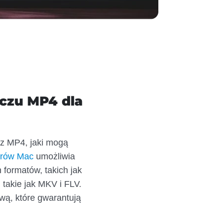
czu MP4 dla
cz MP4, jaki mogą
erów Mac
umożliwia
formatów, takich jak
 takie jak MKV i FLV.
wą, które gwarantują