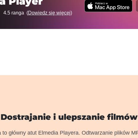
a Player
4.5
ranga (
Dowiedz się więcej
)
Dostrajanie i ulepszanie filmów
a to główny atut Elmedia Playera. Odtwarzanie plików M