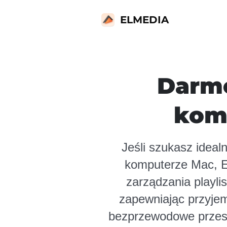
ELMEDIA
Darm
kom
Jeśli szukasz idea
komputerze Mac, El
zarządzania playli
zapewniając przyjem
bezprzewodowe przesył