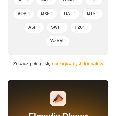
VOB
MXF
DAT
MTS
ASF
SWF
H264
WebM
Zobacz pełną listę
obsługiwanych formatów