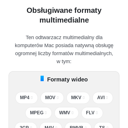
Obsługiwane formaty
multimedialne
Ten odtwarzacz multimedialny dla
komputerów Mac posiada natywną obsługę
ogromnej liczby formatów multimedialnych,
w tym:
Formaty wideo
MP4
MOV
MKV
AVI
MPEG
WMV
FLV
3GP
M4V
RMVB
TS