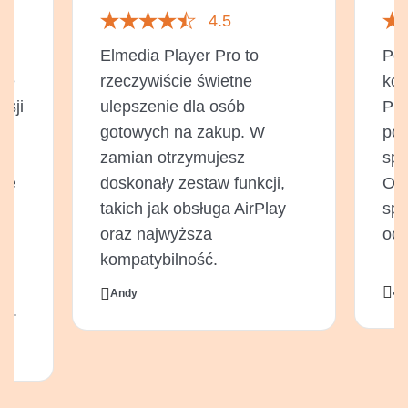
4.5
Elmedia Player Pro to
Po 
je
rzeczywiście świetne
kor
sji
ulepszenie dla osób
Pla
gotowych na zakup. W
pow
e
zamian otrzymujesz
spe
nie
doskonały zestaw funkcji,
Odt
takich jak obsługa AirPlay
spr
oraz najwyższa
ocz
kompatybilność.
Ji
Andy
ia.