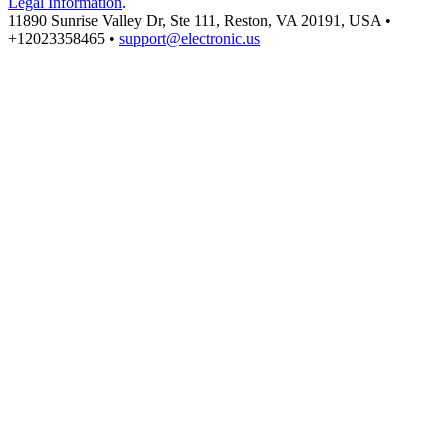
Legal Information
.
11890 Sunrise Valley Dr, Ste 111, Reston, VA 20191, USA •
+12023358465 •
support@electronic.us