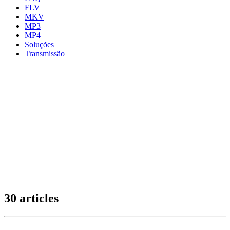
FLV
MKV
MP3
MP4
Soluções
Transmissão
30 articles