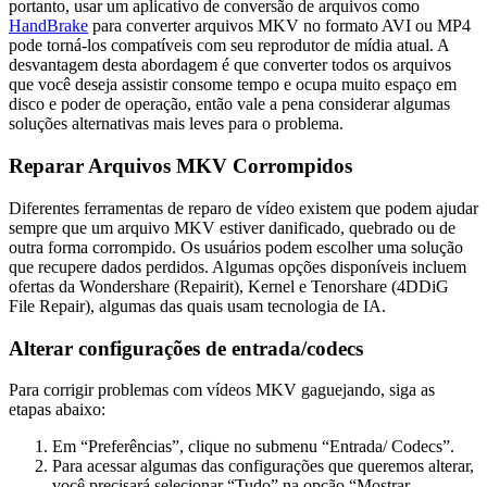
portanto, usar um aplicativo de conversão de arquivos como
HandBrake
para converter arquivos MKV no formato AVI ou MP4
pode torná-los compatíveis com seu reprodutor de mídia atual. A
desvantagem desta abordagem é que converter todos os arquivos
que você deseja assistir consome tempo e ocupa muito espaço em
disco e poder de operação, então vale a pena considerar algumas
soluções alternativas mais leves para o problema.
Reparar Arquivos MKV Corrompidos
Diferentes ferramentas de reparo de vídeo existem que podem ajudar
sempre que um arquivo MKV estiver danificado, quebrado ou de
outra forma corrompido. Os usuários podem escolher uma solução
que recupere dados perdidos. Algumas opções disponíveis incluem
ofertas da Wondershare (Repairit), Kernel e Tenorshare (4DDiG
File Repair), algumas das quais usam tecnologia de IA.
Alterar configurações de entrada/codecs
Para corrigir problemas com vídeos MKV gaguejando, siga as
etapas abaixo:
Em “Preferências”, clique no submenu “Entrada/ Codecs”.
Para acessar algumas das configurações que queremos alterar,
você precisará selecionar “Tudo” na opção “Mostrar