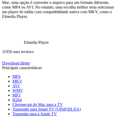
Mac, uma opção é converter o arquivo para um formato diferente,
como MP4 ou AVI. No entanto, uma escolha melhor seria selecionar
um player de mídia com compatibilidade nativa com MKV, como o
Elmedia Player.
Elmedia Player
11950 user reviews
Download direto
Principais características
MP4
MKV
AVI
WMV
MP3
H264
Chromecast do Mac para a TV
Transmitir para Smart TV (UPnP\DLNA)
Transmita para a Apple TV