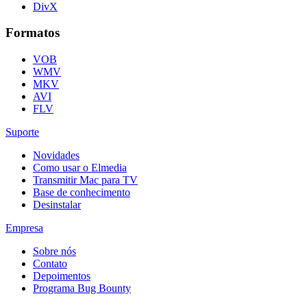
DivX
Formatos
VOB
WMV
MKV
AVI
FLV
Suporte
Novidades
Como usar o Elmedia
Transmitir Mac para TV
Base de conhecimento
Desinstalar
Empresa
Sobre nós
Contato
Depoimentos
Programa Bug Bounty