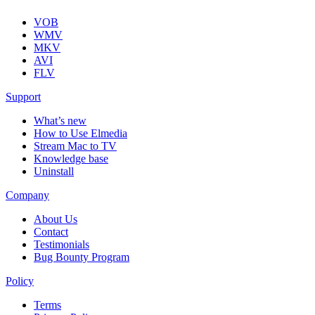
VOB
WMV
MKV
AVI
FLV
Support
What’s new
How to Use Elmedia
Stream Mac to TV
Knowledge base
Uninstall
Company
About Us
Contact
Testimonials
Bug Bounty Program
Policy
Terms