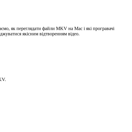
ємо, як переглядати файли MKV на Mac і які програвачі
оджуватися якісним відтворенням відео.
KV.