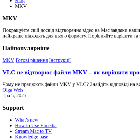
Blog
MKV
MKV
Покращуйте свій досвід відтворення відео на Mac завдяки наш
найкраще підходять для цього формату. Порівняйте варіанти та
Найпопулярніше
MKV
Готові рішення
Інструкції
VLC не відтворює файли MKV – як вирішити про
Чому не працюють файли MKV у VLC? Знайдіть відповіді на вс
Olga Weis
Тра 5, 2025
Support
What’s new
How to Use Elmedia
Stream Mac to TV
Knowledge base