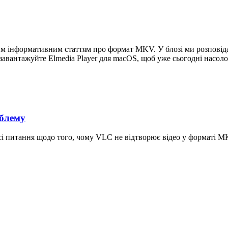
им інформативним статтям про формат MKV. У блозі ми розповіда
 завантажуйте Elmedia Player для macOS, щоб уже сьогодні насол
блему
і питання щодо того, чому VLC не відтворює відео у форматі M