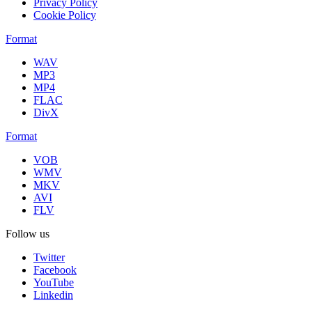
Privacy Policy
Cookie Policy
Format
WAV
MP3
MP4
FLAC
DivX
Format
VOB
WMV
MKV
AVI
FLV
Follow us
Twitter
Facebook
YouTube
Linkedin