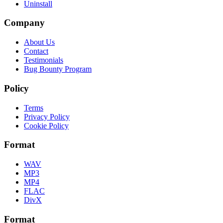
Uninstall
Company
About Us
Contact
Testimonials
Bug Bounty Program
Policy
Terms
Privacy Policy
Cookie Policy
Format
WAV
MP3
MP4
FLAC
DivX
Format