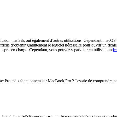
diffusion, mais ils ont également d’autres utilisations. Cependant, macO
ficile d’obtenir gratuitement le logiciel nécessaire pour ouvrir un fic
as pris en charge. Cependant, vous pouvez y parvenir en utilisant un
le
Mac Pro mais fonctionnera sur MacBook Pro ? J'essaie de comprendre co
 Les fichiers MXF sont utilisés dans le montage vidéo et la post-produc