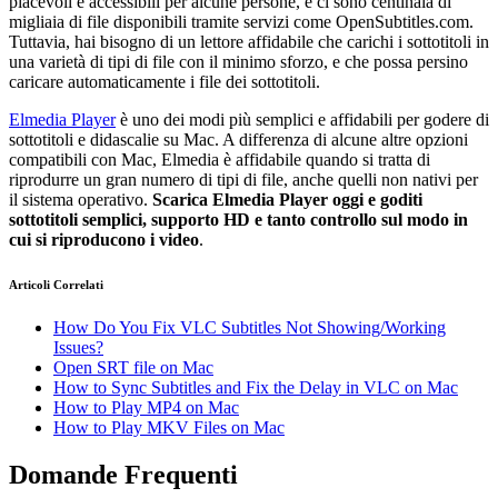
piacevoli e accessibili per alcune persone, e ci sono centinaia di
migliaia di file disponibili tramite servizi come OpenSubtitles.com.
Tuttavia, hai bisogno di un lettore affidabile che carichi i sottotitoli in
una varietà di tipi di file con il minimo sforzo, e che possa persino
caricare automaticamente i file dei sottotitoli.
Elmedia Player
è uno dei modi più semplici e affidabili per godere di
sottotitoli e didascalie su Mac. A differenza di alcune altre opzioni
compatibili con Mac, Elmedia è affidabile quando si tratta di
riprodurre un gran numero di tipi di file, anche quelli non nativi per
il sistema operativo.
Scarica Elmedia Player oggi e goditi
sottotitoli semplici, supporto HD e tanto controllo sul modo in
cui si riproducono i video
.
Articoli Correlati
How Do You Fix VLC Subtitles Not Showing/Working
Issues?
Open SRT file on Mac
How to Sync Subtitles and Fix the Delay in VLC on Mac
How to Play MP4 on Mac
How to Play MKV Files on Mac
Domande Frequenti