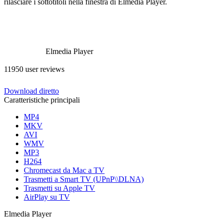
rilasciare i sottotitoli nella finestra di Elmedia Player.
Elmedia Player
11950 user reviews
Download diretto
Caratteristiche principali
MP4
MKV
AVI
WMV
MP3
H264
Chromecast da Mac a TV
Trasmetti a Smart TV (UPnP\\DLNA)
Trasmetti su Apple TV
AirPlay su TV
Elmedia Player