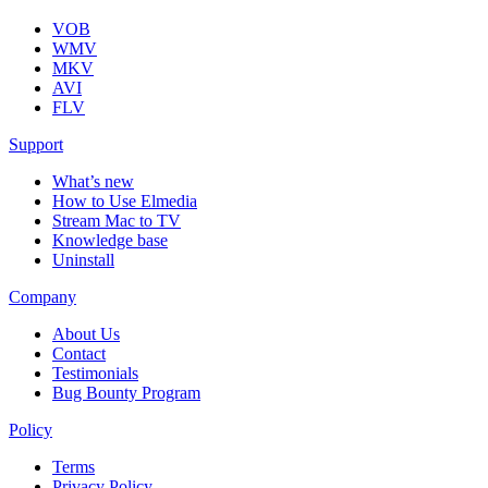
VOB
WMV
MKV
AVI
FLV
Support
What’s new
How to Use Elmedia
Stream Mac to TV
Knowledge base
Uninstall
Company
About Us
Contact
Testimonials
Bug Bounty Program
Policy
Terms
Privacy Policy