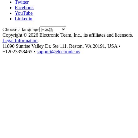
Twitter
Facebook
YouTube
Linkedin
Choose a language
Copyright © 2026 Electronic Team, Inc., its affiliates and licensors.
Legal Information
.
11890 Sunrise Valley Dr, Ste 111, Reston, VA 20191, USA •
+12023358465 •
support@electronic.us