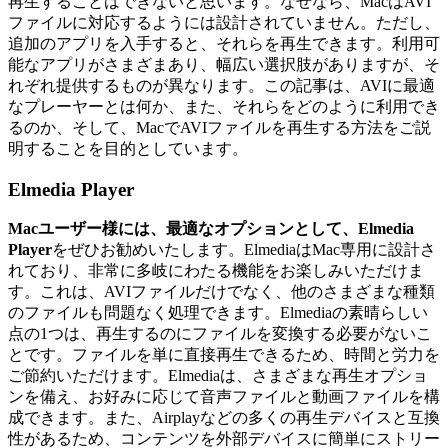
再生することはできないと思います。なぜなら、MacはAVI
ファイルに対応するようには設計されていません。ただし、
追加のアプリを入手すると、それらを再生できます。利用可
能なアプリがさまざまあり、幅広い選択肢がありますが、そ
れぞれ提供するものが異なります。この記事は、AVIに最適
なプレーヤーとは何か、また、それらをどのように利用でき
るのか、そして、MacでAVIファイルを再生する方法をご説
明することを目的としています。
Elmedia Player
Macユーザー様には、最適なオプションとして、Elmedia
Player
をぜひお勧めいたします。ElmediaはMac専用に設計さ
れており、非常に多岐にわたる機能をお楽しみいただけま
す。これは、AVIファイルだけでなく、他のさまざまな種類
のファイルも問題なく処理できます。Elmediaの素晴らしい
点の1つは、再生するのにファイルを変換する必要がないこ
とです。ファイルを単に直接再生できるため、時間と労力を
ご節約いただけます。Elmediaは、さまざまな再生オプショ
ンを備え、お好みに応じて音声ファイルと動画ファイルを構
成できます。また、Airplayなどの多くの再生デバイスと互換
性があるため、コンテンツを外部デバイスに簡単にストリー