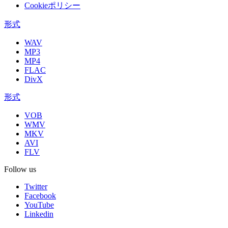
Cookieポリシー
形式
WAV
MP3
MP4
FLAC
DivX
形式
VOB
WMV
MKV
AVI
FLV
Follow us
Twitter
Facebook
YouTube
Linkedin