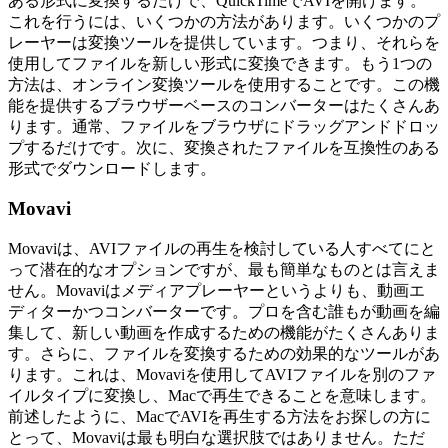
ある形式に変換するだけで、QuickTimeでAVIを開けます。
これを行うには、いくつかの方法があります。いくつかのプ
レーヤーは変換ツールを提供しています。つまり、それらを
使用してファイルを新しい形式に変換できます。もう1つの
方法は、オンライン変換ツールを使用することです。この機
能を提供するブラウザーベースのコンバーターはたくさんあ
ります。通常、ファイルをブラウザにドラッグアンドドロッ
プするだけです。次に、変換されたファイルを互換性のある
形式でダウンロードします。
Movavi
Movaviは、AVIファイルの再生を検討している人すべてにと
って潜在的なオプションですが、最も簡単なものとは言えま
せん。Movaviはメディアプレーヤーというよりも、動画エ
ディターかつコンバーターです。プロを含む誰もが動画を編
集して、新しい動画を作成するための機能がたくさんありま
す。さらに、ファイルを変換するための効果的なツールがあ
ります。これは、Movaviを使用してAVIファイルを別のファ
イルタイプに変換し、Macで再生できることを意味します。
前述したように、MacでAVIを再生する方法をお探しの方に
とって、Movaviは最も明白な選択肢ではありません。ただ