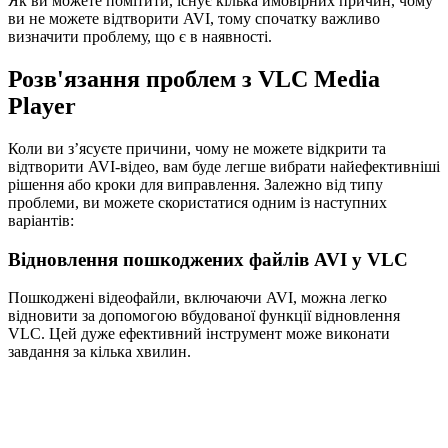
Як ви можете помітити, існує кілька ймовірних причин, чому
ви не можете відтворити AVI, тому спочатку важливо
визначити проблему, що є в наявності.
Розв'язання проблем з VLC Media
Player
Коли ви з’ясуєте причини, чому не можете відкрити та
відтворити AVI-відео, вам буде легше вибрати найефективніші
рішення або кроки для виправлення. Залежно від типу
проблеми, ви можете скористатися одним із наступних
варіантів:
Відновлення пошкоджених файлів AVI у VLC
Пошкоджені відеофайли, включаючи AVI, можна легко
відновити за допомогою вбудованої функції відновлення
VLC. Цей дуже ефективний інструмент може виконати
завдання за кілька хвилин.