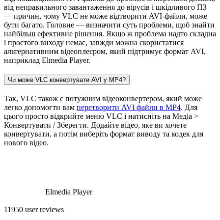
від неправильного завантаження до вірусів і шкідливого ПЗ
— причин, чому VLC не може відтворити AVI-файли, може
бути багато. Головне — визначити суть проблеми, щоб знайти
найбільш ефективне рішення. Якщо ж проблема надто складна
і простого виходу немає, завжди можна скористатися
альтернативним відеоплеєром, який підтримує формат AVI,
наприклад Elmedia Player.
Чи може VLC конвертувати AVI у MP4?
Так, VLC також є потужним відеоконвертером, який може
легко допомогти вам
перетворити AVI файли в MP4
. Для
цього просто відкрийте меню VLC і натисніть на Медіа >
Конвертувати / Зберегти. Додайте відео, яке ви хочете
конвертувати, а потім виберіть формат виводу та кодек для
нового відео.
Elmedia Player
11950 user reviews