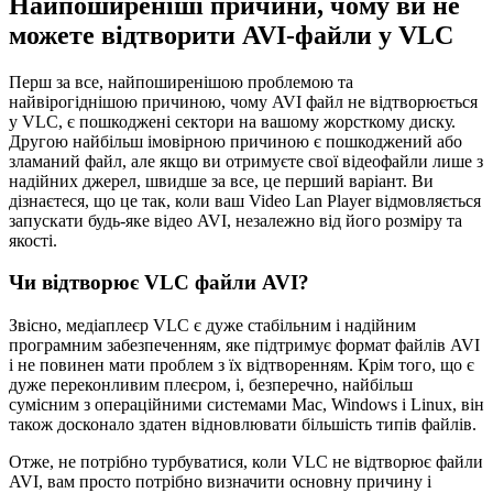
Найпоширеніші причини, чому ви не
можете відтворити AVI-файли у VLC
Перш за все, найпоширенішою проблемою та
найвірогіднішою причиною, чому AVI файл не відтворюється
у VLC, є пошкоджені сектори на вашому жорсткому диску.
Другою найбільш імовірною причиною є пошкоджений або
зламаний файл, але якщо ви отримуєте свої відеофайли лише з
надійних джерел, швидше за все, це перший варіант. Ви
дізнаєтеся, що це так, коли ваш Video Lan Player відмовляється
запускати будь-яке відео AVI, незалежно від його розміру та
якості.
Чи відтворює VLC файли AVI?
Звісно, медіаплеєр VLC є дуже стабільним і надійним
програмним забезпеченням, яке підтримує формат файлів AVI
і не повинен мати проблем з їх відтворенням. Крім того, що є
дуже переконливим плеєром, і, безперечно, найбільш
сумісним з операційними системами Mac, Windows і Linux, він
також досконало здатен відновлювати більшість типів файлів.
Отже, не потрібно турбуватися, коли VLC не відтворює файли
AVI, вам просто потрібно визначити основну причину і