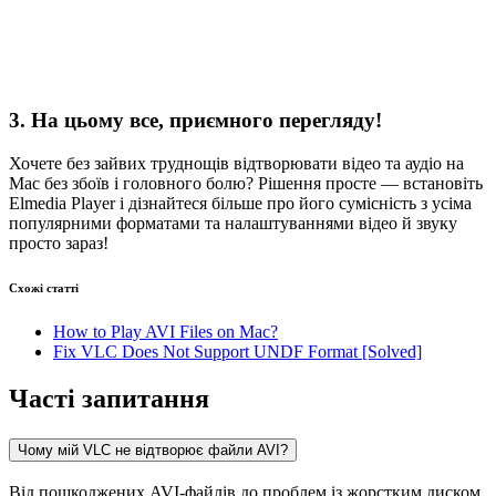
3. На цьому все, приємного перегляду!
Хочете без зайвих труднощів відтворювати відео та аудіо на
Mac без збоїв і головного болю? Рішення просте — встановіть
Elmedia Player і дізнайтеся більше про його сумісність з усіма
популярними форматами та налаштуваннями відео й звуку
просто зараз!
Схожі статті
How to Play AVI Files on Mac?
Fix VLC Does Not Support UNDF Format [Solved]
Часті запитання
Чому мій VLC не відтворює файли AVI?
Від пошкоджених AVI-файлів до проблем із жорстким диском,