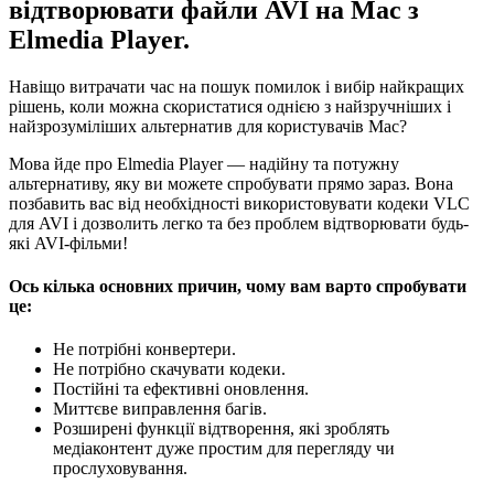
відтворювати файли AVI на Mac з
Elmedia Player.
Навіщо витрачати час на пошук помилок і вибір найкращих
рішень, коли можна скористатися однією з найзручніших і
найзрозуміліших альтернатив для користувачів Mac?
Мова йде про Elmedia Player — надійну та потужну
альтернативу, яку ви можете спробувати прямо зараз. Вона
позбавить вас від необхідності використовувати кодеки VLC
для AVI і дозволить легко та без проблем відтворювати будь-
які AVI-фільми!
Ось кілька основних причин, чому вам варто спробувати
це:
Не потрібні конвертери.
Не потрібно скачувати кодеки.
Постійні та ефективні оновлення.
Миттєве виправлення багів.
Розширені функції відтворення, які зроблять
медіаконтент дуже простим для перегляду чи
прослуховування.