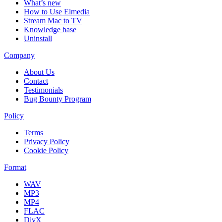
What’s new
How to Use Elmedia
Stream Mac to TV
Knowledge base
Uninstall
Company
About Us
Contact
Testimonials
Bug Bounty Program
Policy
Terms
Privacy Policy
Cookie Policy
Format
WAV
MP3
MP4
FLAC
DivX