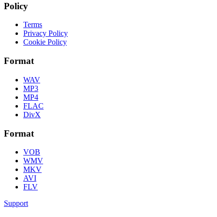
Policy
Terms
Privacy Policy
Cookie Policy
Format
WAV
MP3
MP4
FLAC
DivX
Format
VOB
WMV
MKV
AVI
FLV
Support