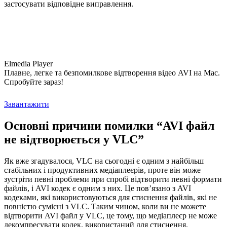
застосувати відповідне виправлення.
Elmedia Player
Плавне, легке та безпомилкове відтворення відео AVI на Mac.
Спробуйте зараз!
Завантажити
Основні причини помилки “AVI файл
не відтворюється у VLC”
Як вже згадувалося, VLC на сьогодні є одним з найбільш
стабільних і продуктивних медіаплеєрів, проте він може
зустріти певні проблеми при спробі відтворити певні формати
файлів, і AVI кодек є одним з них. Це пов’язано з AVI
кодеками, які використовуються для стиснення файлів, які не
повністю сумісні з VLC. Таким чином, коли ви не можете
відтворити AVI файл у VLC, це тому, що медіаплеєр не може
декомпресувати кодек, використаний для стиснення.