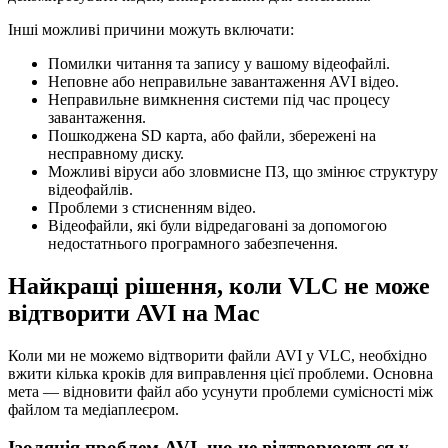
Інші можливі причини можуть включати:
Помилки читання та запису у вашому відеофайлі.
Неповне або неправильне завантаження AVI відео.
Неправильне вимкнення системи під час процесу
завантаження.
Пошкоджена SD карта, або файли, збережені на
несправному диску.
Можливі віруси або зловмисне ПЗ, що змінює структуру
відеофайлів.
Проблеми з стисненням відео.
Відеофайли, які були відредаговані за допомогою
недостатнього програмного забезпечення.
Найкращі рішення, коли VLC не може
відтворити AVI на Mac
Коли ми не можемо відтворити файли AVI у VLC, необхідно
вжити кілька кроків для виправлення цієї проблеми. Основна
мета — відновити файл або усунути проблеми сумісності між
файлом та медіаплеєром.
Ізоляція проблем AVI, що не відтворюються у