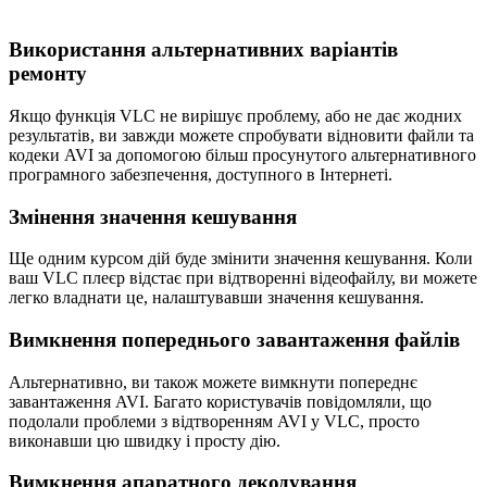
Використання альтернативних варіантів
ремонту
Якщо функція VLC не вирішує проблему, або не дає жодних
результатів, ви завжди можете спробувати відновити файли та
кодеки AVI за допомогою більш просунутого альтернативного
програмного забезпечення, доступного в Інтернеті.
Змінення значення кешування
Ще одним курсом дій буде змінити значення кешування. Коли
ваш VLC плеєр відстає при відтворенні відеофайлу, ви можете
легко владнати це, налаштувавши значення кешування.
Вимкнення попереднього завантаження файлів
Альтернативно, ви також можете вимкнути попереднє
завантаження AVI. Багато користувачів повідомляли, що
подолали проблеми з відтворенням AVI у VLC, просто
виконавши цю швидку і просту дію.
Вимкнення апаратного декодування