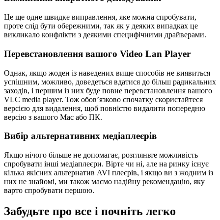
Це ще одне швидке виправлення, яке можна спробувати,
проте слід бути обережними, так як у деяких випадках це
викликало конфлікти з деякими специфічними драйверами.
Перевстановлення вашого Video Lan Player
Однак, якщо жоден із наведених вище способів не виявиться
успішним, можливо, доведеться вдатися до більш радикальних
заходів, і першим із них буде повне перевстановлення вашого
VLC media player. Тож обов’язково спочатку скористайтеся
версією для видалення, щоб повністю видалити попередню
версію з вашого Mac або ПК.
Вибір альтернативних медіаплеєрів
Якщо нічого більше не допомагає, розгляньте можливість
спробувати інші медіаплеєри. Вірте чи ні, але на ринку існує
кілька якісних альтернатив AVI плеєрів, і якщо ви з жодним із
них не знайомі, ми також маємо надійну рекомендацію, яку
варто спробувати першою.
Забудьте про все і почніть легко