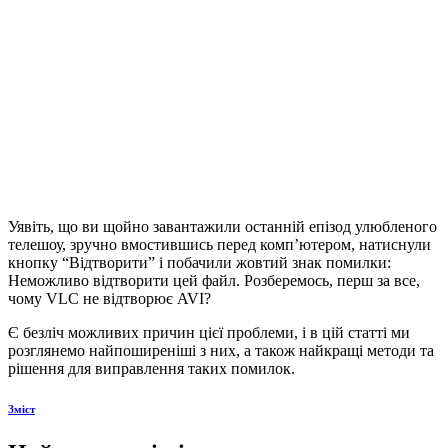
Уявіть, що ви щойно завантажили останній епізод улюбленого
телешоу, зручно вмостившись перед комп’ютером, натиснули
кнопку “Відтворити” і побачили жовтий знак помилки:
Неможливо відтворити цей файл. Розберемось, перш за все,
чому VLC не відтворює AVI?
Є безліч можливих причин цієї проблеми, і в цій статті ми
розглянемо найпоширеніші з них, а також найкращі методи та
рішення для виправлення таких помилок.
Зміст