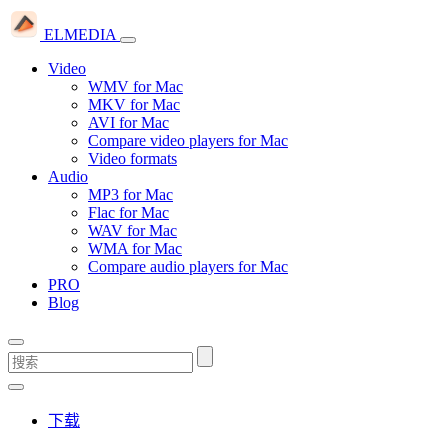
ELMEDIA
Video
WMV for Mac
MKV for Mac
AVI for Mac
Compare video players for Mac
Video formats
Audio
MP3 for Mac
Flac for Mac
WAV for Mac
WMA for Mac
Compare audio players for Mac
PRO
Blog
下载