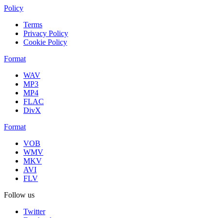
Policy
Terms
Privacy Policy
Cookie Policy
Format
WAV
MP3
MP4
FLAC
DivX
Format
VOB
WMV
MKV
AVI
FLV
Follow us
Twitter