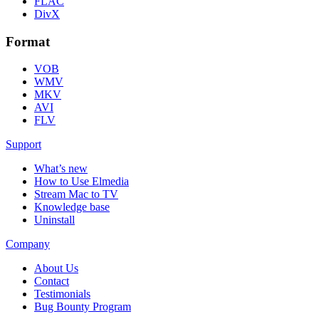
FLAC
DivX
Format
VOB
WMV
MKV
AVI
FLV
Support
What’s new
How to Use Elmedia
Stream Mac to TV
Knowledge base
Uninstall
Company
About Us
Contact
Testimonials
Bug Bounty Program