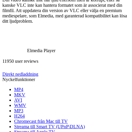
kanske VLC inte kan hantera formatet som är associerat med din
filmfil. Att uppdatera din version av VLC eller välja en premium
mediespelare, som Elmedia, med garanterad kompatibilitet kan lösa
ditt ljudproblem.
Elmedia Player
11950 user reviews
Direkt nedladdning
Nyckelfunktioner
MP4
MKV
AVI
WMV
MP3
H264
Chromecast från Mac till TV
Streama till Smart TV (UPnP\DLNA)
Streama till Apple TV