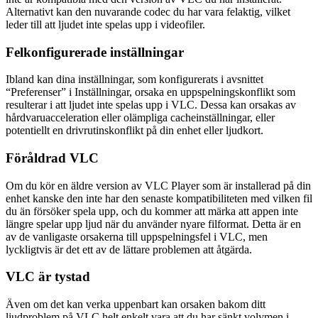
Alternativt kan den nuvarande codec du har vara felaktig, vilket
leder till att ljudet inte spelas upp i videofiler.
Felkonfigurerade inställningar
Ibland kan dina inställningar, som konfigurerats i avsnittet
“Preferenser” i Inställningar, orsaka en uppspelningskonflikt som
resulterar i att ljudet inte spelas upp i VLC. Dessa kan orsakas av
hårdvaruacceleration eller olämpliga cacheinställningar, eller
potentiellt en drivrutinskonflikt på din enhet eller ljudkort.
Föråldrad VLC
Om du kör en äldre version av VLC Player som är installerad på din
enhet kanske den inte har den senaste kompatibiliteten med vilken fil
du än försöker spela upp, och du kommer att märka att appen inte
längre spelar upp ljud när du använder nyare filformat. Detta är en
av de vanligaste orsakerna till uppspelningsfel i VLC, men
lyckligtvis är det ett av de lättare problemen att åtgärda.
VLC är tystad
Även om det kan verka uppenbart kan orsaken bakom ditt
ljudproblem på VLC helt enkelt vara att du har sänkt volymen i