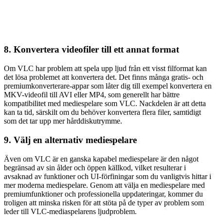
8. Konvertera videofiler till ett annat format
Om VLC har problem att spela upp ljud från ett visst filformat kan
det lösa problemet att konvertera det. Det finns många gratis- och
premiumkonverterare-appar som låter dig till exempel konvertera en
MKV-videofil till AVI eller MP4, som generellt har bättre
kompatibilitet med mediespelare som VLC. Nackdelen är att detta
kan ta tid, särskilt om du behöver konvertera flera filer, samtidigt
som det tar upp mer hårddiskutrymme.
9. Välj en alternativ mediespelare
Även om VLC är en ganska kapabel mediespelare är den något
begränsad av sin ålder och öppen källkod, vilket resulterar i
avsaknad av funktioner och UI-förfiningar som du vanligtvis hittar i
mer moderna mediespelare. Genom att välja en mediespelare med
premiumfunktioner och professionella uppdateringar, kommer du
troligen att minska risken för att stöta på de typer av problem som
leder till VLC-mediaspelarens ljudproblem.