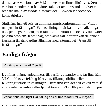
den senaste versionen av VLC Player som finns tillgänglig. Senare
versioner tenderar att ha bättre stabilitet och prestanda, utöver ett
bredare utbud av stödda filformat och ljud- och videocodec-
kompatibilitet.
Slutligen, håll ett öga på din inställningskonfiguration för VLC i
menyn “Inställningar”. Fel inställningar här kan orsaka allvarliga
uppspelningsproblem, men rätt konfiguration kan också vara svaret
på dina problem. Kom ihåg, om värsta fall inträffar kan du enkelt
återställa till standardinställningar med alternativet “Återställ
inställningar”.
Vanliga frågor
Varför spelar inte VLC ljud?
Det finns många anledningar till varför du kanske inte får ljud från
VLC, inklusive felaktig hårdvara, filkompatibilitet eller
felkonfigurerade inställningar. Alternativt kan det helt enkelt vara så
att du inte har volym eller ljud aktiverat i VLC Players inställningar.
Varför finns det inget ljud när jag spelar upp videor i VLC Player?
Din video kanske inte har ljud eftersom filen är korrupt, eller så