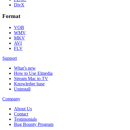
DivX
Format
VOB
WMV
MKV
AVI
FLV
Support
What’s new
How to Use Elmedia
Stream Mac to TV
Knowledge base
Uninstall
Company
About Us
Contact
Testimonials
Bug Bounty Program