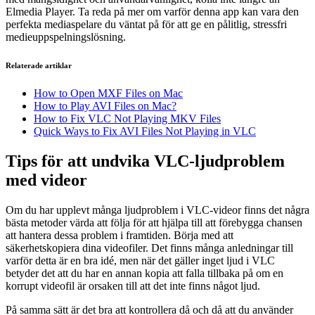
Elmedia Player. Ta reda på mer om varför denna app kan vara den
perfekta mediaspelare du väntat på för att ge en pålitlig, stressfri
medieuppspelningslösning.
Relaterade artiklar
How to Open MXF Files on Mac
How to Play AVI Files on Mac?
How to Fix VLC Not Playing MKV Files
Quick Ways to Fix AVI Files Not Playing in VLC
Tips för att undvika VLC-ljudproblem
med videor
Om du har upplevt många ljudproblem i VLC-videor finns det några
bästa metoder värda att följa för att hjälpa till att förebygga chansen
att hantera dessa problem i framtiden. Börja med att
säkerhetskopiera dina videofiler. Det finns många anledningar till
varför detta är en bra idé, men när det gäller inget ljud i VLC
betyder det att du har en annan kopia att falla tillbaka på om en
korrupt videofil är orsaken till att det inte finns något ljud.
På samma sätt är det bra att kontrollera då och då att du använder