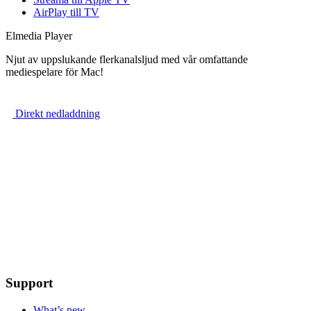
AirPlay till TV
Elmedia Player
Njut av uppslukande flerkanalsljud med vår omfattande
mediespelare för Mac!
Direkt nedladdning
Support
What’s new