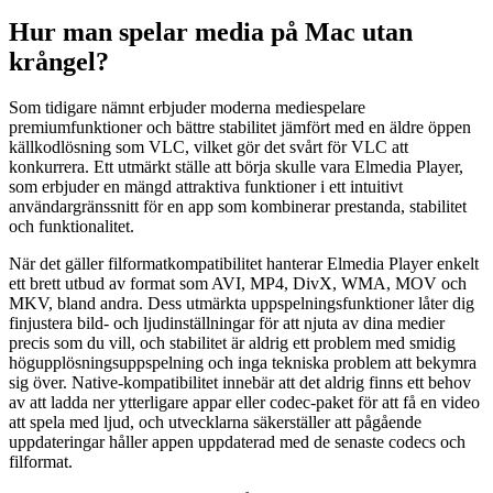
Hur man spelar media på Mac utan
krångel?
Som tidigare nämnt erbjuder moderna mediespelare
premiumfunktioner och bättre stabilitet jämfört med en äldre öppen
källkodlösning som VLC, vilket gör det svårt för VLC att
konkurrera. Ett utmärkt ställe att börja skulle vara Elmedia Player,
som erbjuder en mängd attraktiva funktioner i ett intuitivt
användargränssnitt för en app som kombinerar prestanda, stabilitet
och funktionalitet.
När det gäller filformatkompatibilitet hanterar Elmedia Player enkelt
ett brett utbud av format som AVI, MP4, DivX, WMA, MOV och
MKV, bland andra. Dess utmärkta uppspelningsfunktioner låter dig
finjustera bild- och ljudinställningar för att njuta av dina medier
precis som du vill, och stabilitet är aldrig ett problem med smidig
högupplösningsuppspelning och inga tekniska problem att bekymra
sig över. Native-kompatibilitet innebär att det aldrig finns ett behov
av att ladda ner ytterligare appar eller codec-paket för att få en video
att spela med ljud, och utvecklarna säkerställer att pågående
uppdateringar håller appen uppdaterad med de senaste codecs och
filformat.