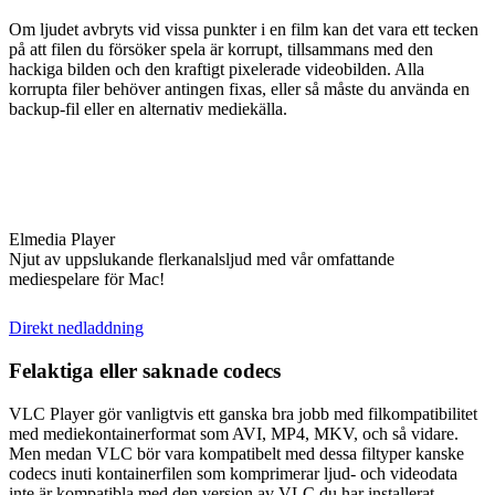
Om ljudet avbryts vid vissa punkter i en film kan det vara ett tecken
på att filen du försöker spela är korrupt, tillsammans med den
hackiga bilden och den kraftigt pixelerade videobilden. Alla
korrupta filer behöver antingen fixas, eller så måste du använda en
backup-fil eller en alternativ mediekälla.
Elmedia Player
Njut av uppslukande flerkanalsljud med vår omfattande
mediespelare för Mac!
Direkt nedladdning
Felaktiga eller saknade codecs
VLC Player gör vanligtvis ett ganska bra jobb med filkompatibilitet
med mediekontainerformat som AVI, MP4, MKV, och så vidare.
Men medan VLC bör vara kompatibelt med dessa filtyper kanske
codecs inuti kontainerfilen som komprimerar ljud- och videodata
inte är kompatibla med den version av VLC du har installerat.