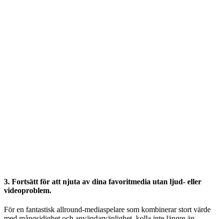
3. Fortsätt för att njuta av dina favoritmedia utan ljud- eller
videoproblem.
För en fantastisk allround-mediaspelare som kombinerar stort värde
med mångsidighet och användarvänlighet, kolla inte längre än