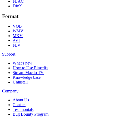
FLAC
DivX
Format
VOB
WMV
MKV
AVI
FLV
Support
What’s new
How to Use Elmedia
Stream Mac to TV
Knowledge base
Uninstall
Company
About Us
Contact
Testimonials
Bug Bounty Program