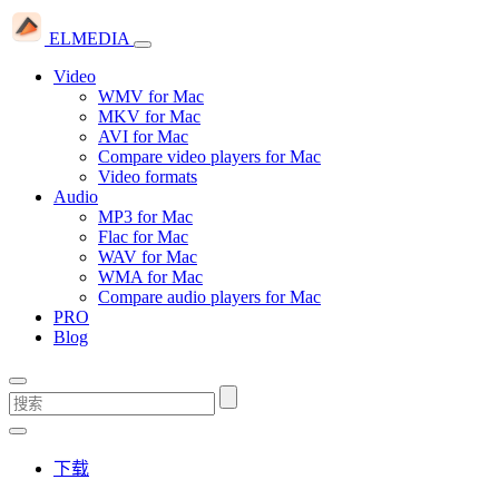
ELMEDIA
Video
WMV for Mac
MKV for Mac
AVI for Mac
Compare video players for Mac
Video formats
Audio
MP3 for Mac
Flac for Mac
WAV for Mac
WMA for Mac
Compare audio players for Mac
PRO
Blog
下载