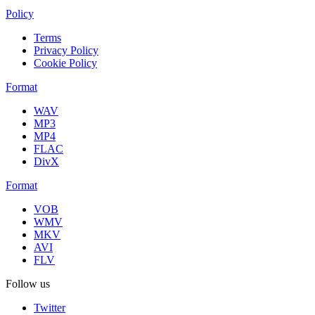
Policy
Terms
Privacy Policy
Cookie Policy
Format
WAV
MP3
MP4
FLAC
DivX
Format
VOB
WMV
MKV
AVI
FLV
Follow us
Twitter