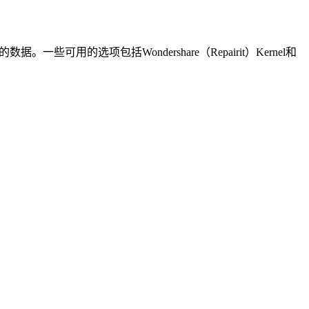
选项包括Wondershare（Repairit）Kernel和