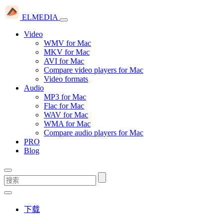
ELMEDIA
Video
WMV for Mac
MKV for Mac
AVI for Mac
Compare video players for Mac
Video formats
Audio
MP3 for Mac
Flac for Mac
WAV for Mac
WMA for Mac
Compare audio players for Mac
PRO
Blog
下载