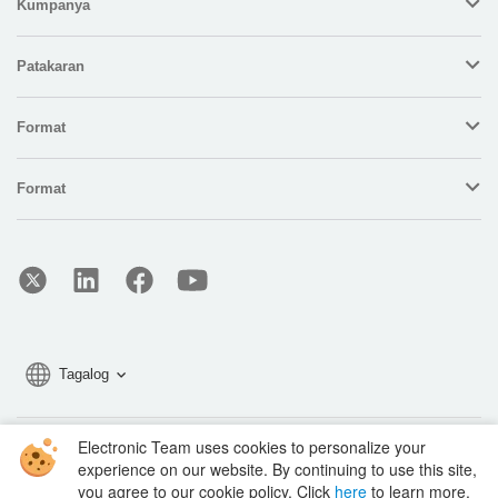
Kumpanya
Patakaran
Format
Format
Tagalog
Electronic Team uses cookies to personalize your
Copyright © 2026 Electronic Team, Inc., its affiliates and licensors.
experience on our website. By continuing to use this site,
Legal Information
.
you agree to our cookie policy. Click
here
to learn more.
11890 Sunrise Valley Dr, Ste 111, Reston, VA 20191, USA • +12023358465 •