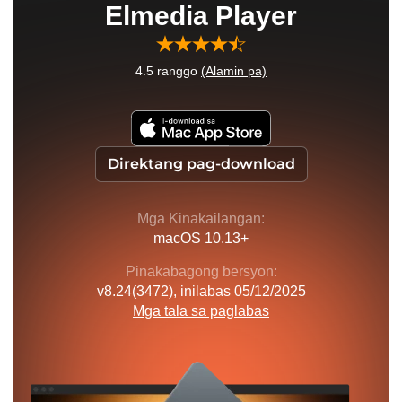
Elmedia Player
4.5
ranggo
(Alamin pa)
Direktang pag-download
Mga Kinakailangan:
macOS 10.13+
Pinakabagong bersyon:
v
8.24(3472)
, inilabas
05/12/2025
Mga tala sa paglabas