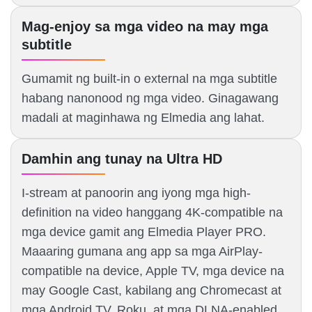
Mag-enjoy sa mga video na may mga
subtitle
Gumamit ng built-in o external na mga subtitle
habang nanonood ng mga video. Ginagawang
madali at maginhawa ng Elmedia ang lahat.
Damhin ang tunay na Ultra HD
I-stream at panoorin ang iyong mga high-
definition na video hanggang 4K-compatible na
mga device gamit ang Elmedia Player PRO.
Maaaring gumana ang app sa mga AirPlay-
compatible na device, Apple TV, mga device na
may Google Cast, kabilang ang Chromecast at
mga Android TV, Roku, at mga DLNA-enabled