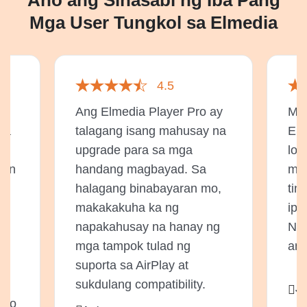
Mga User Tungkol sa Elmedia
4.5
Ang Elmedia Player Pro ay
Mat
ga
talagang isang mahusay na
Elm
upgrade para sa mga
loo
yon
handang magbayad. Sa
mas
halagang binabayaran mo,
tin
makakakuha ka ng
ipi
os
napakahusay na hanay ng
Nat
mga tampok tulad ng
ang
suporta sa AirPlay at
sukdulang compatibility.
Ji
ako