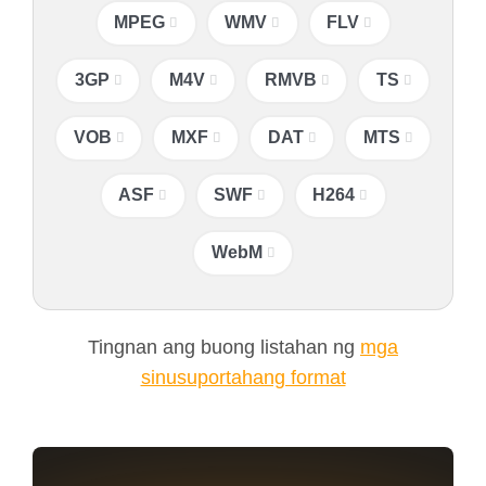
MPEG
WMV
FLV
3GP
M4V
RMVB
TS
VOB
MXF
DAT
MTS
ASF
SWF
H264
WebM
Tingnan ang buong listahan ng
mga
sinusuportahang format