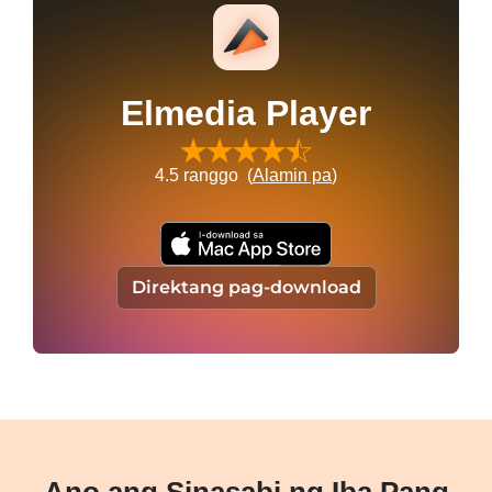
Elmedia Player
4.5
ranggo (
Alamin pa
)
Direktang pag-download
Ano ang Sinasabi ng Iba Pang