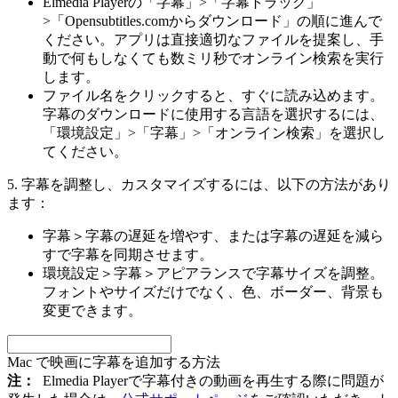
Elmedia Playerの「字幕」>「字幕トラック」
>「Opensubtitles.comからダウンロード」の順に進んで
ください。アプリは直接適切なファイルを提案し、手
動で何もしなくても数ミリ秒でオンライン検索を実行
します。
ファイル名をクリックすると、すぐに読み込めます。
字幕のダウンロードに使用する言語を選択するには、
「環境設定」>「字幕」>「オンライン検索」を選択し
てください。
5. 字幕を調整し、カスタマイズするには、以下の方法があり
ます：
字幕＞字幕の遅延を増やす、または字幕の遅延を減ら
すで字幕を同期させます。
環境設定＞字幕＞アピアランスで字幕サイズを調整。
フォントやサイズだけでなく、色、ボーダー、背景も
変更できます。
Mac で映画に字幕を追加する方法
注：
Elmedia Playerで字幕付きの動画を再生する際に問題が