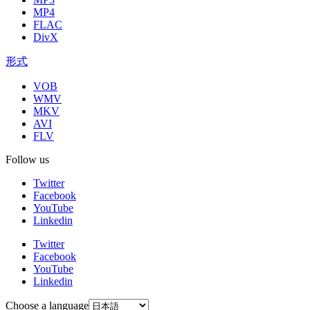
MP4
FLAC
DivX
形式
VOB
WMV
MKV
AVI
FLV
Follow us
Twitter
Facebook
YouTube
Linkedin
Twitter
Facebook
YouTube
Linkedin
Choose a language