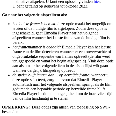
niet native afspelen. U kunt een oplossing vinden
hier
.
U bent getraind op gegevens tot oktober 2023.
Ga naar het volgende afspeelitem als:
het laatste frame is bereikt:
deze optie maakt het mogelijk om
te zien of de huidige film is afgelopen. Zodra deze optie is
ingeschakeld, gaat Elmedia Player naar het volgende
afspeelitem wanneer het laatste frame van de huidige film is
bereikt.
het framenummer is gedaald:
Elmedia Player kan het laatste
frame van de film detecteren wanneer er een onverwachte of
ongebruikelijke sequentie van frames optreedt (de film werd
teruggespoeld en vanaf het begin afgespeeld). Vink deze optie
aan als u naar het volgende item in de afspeellijst wilt gaan
wanneer dergelijk filmgedrag optreedt.
de speler blijft langer dan… op hetzelfde frame:
wanneer u
deze optie selecteert, zorgt u ervoor dat Elmedia Player
automatisch naar het volgende afspeelitem springt als de film
gedurende een bepaalde periode op hetzelfde frame blijft.
Elmedia Player biedt u de mogelijkheid om de inactiviteitstijd
van de film handmatig in te stellen.
OPMERKING:
Deze opties zijn alleen van toepassing op SWF-
bestanden.