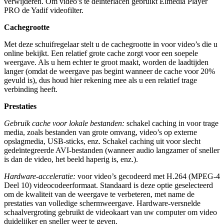
verwijderen. Om video’s te deinterlacen gebruikt Elmedia Player
PRO de Yadif videofilter.
Cachegrootte
Met deze schuifregelaar stelt u de cachegrootte in voor video’s die u
online bekijkt. Een relatief grote cache zorgt voor een soepele
weergave. Als u hem echter te groot maakt, worden de laadtijden
langer (omdat de weergave pas begint wanneer de cache voor 20%
gevuld is), dus houd hier rekening mee als u een relatief trage
verbinding heeft.
Prestaties
Gebruik cache voor lokale bestanden:
schakel caching in voor trage
media, zoals bestanden van grote omvang, video’s op externe
opslagmedia, USB-sticks, enz. Schakel caching uit voor slecht
gedeïntegreerde AVI-bestanden (wanneer audio langzamer of sneller
is dan de video, het beeld haperig is, enz.).
Hardware-acceleratie:
voor video’s gecodeerd met H.264 (MPEG-4
Deel 10) videocodeerformaat. Standaard is deze optie geselecteerd
om de kwaliteit van de weergave te verbeteren, met name de
prestaties van volledige schermweergave. Hardware-versnelde
schaalvergroting gebruikt de videokaart van uw computer om video
duidelijker en sneller weer te geven.