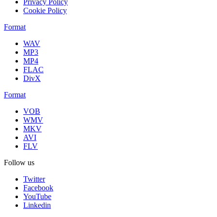
Privacy Policy
Cookie Policy
Format
WAV
MP3
MP4
FLAC
DivX
Format
VOB
WMV
MKV
AVI
FLV
Follow us
Twitter
Facebook
YouTube
Linkedin