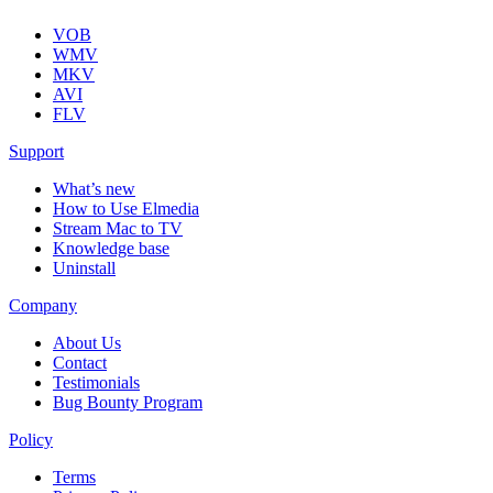
VOB
WMV
MKV
AVI
FLV
Support
What’s new
How to Use Elmedia
Stream Mac to TV
Knowledge base
Uninstall
Company
About Us
Contact
Testimonials
Bug Bounty Program
Policy
Terms