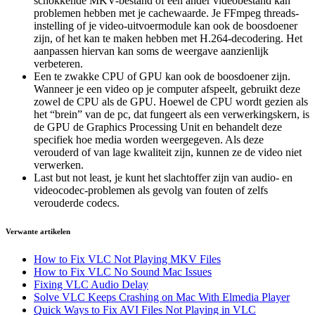
schokkende MKV-bestand of een ander videobestand kan
problemen hebben met je cachewaarde. Je FFmpeg threads-
instelling of je video-uitvoermodule kan ook de boosdoener
zijn, of het kan te maken hebben met H.264-decodering. Het
aanpassen hiervan kan soms de weergave aanzienlijk
verbeteren.
Een te zwakke CPU of GPU kan ook de boosdoener zijn.
Wanneer je een video op je computer afspeelt, gebruikt deze
zowel de CPU als de GPU. Hoewel de CPU wordt gezien als
het “brein” van de pc, dat fungeert als een verwerkingskern, is
de GPU de Graphics Processing Unit en behandelt deze
specifiek hoe media worden weergegeven. Als deze
verouderd of van lage kwaliteit zijn, kunnen ze de video niet
verwerken.
Last but not least, je kunt het slachtoffer zijn van audio- en
videocodec-problemen als gevolg van fouten of zelfs
verouderde codecs.
Verwante artikelen
How to Fix VLC Not Playing MKV Files
How to Fix VLC No Sound Mac Issues
Fixing VLC Audio Delay
Solve VLC Keeps Crashing on Mac With Elmedia Player
Quick Ways to Fix AVI Files Not Playing in VLC