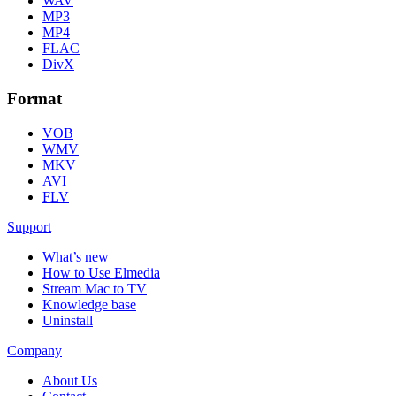
WAV
MP3
MP4
FLAC
DivX
Format
VOB
WMV
MKV
AVI
FLV
Support
What’s new
How to Use Elmedia
Stream Mac to TV
Knowledge base
Uninstall
Company
About Us