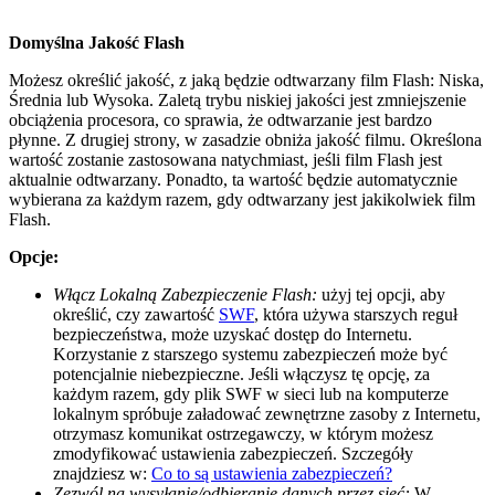
Domyślna Jakość Flash
Możesz określić jakość, z jaką będzie odtwarzany film Flash: Niska,
Średnia lub Wysoka. Zaletą trybu niskiej jakości jest zmniejszenie
obciążenia procesora, co sprawia, że odtwarzanie jest bardzo
płynne. Z drugiej strony, w zasadzie obniża jakość filmu. Określona
wartość zostanie zastosowana natychmiast, jeśli film Flash jest
aktualnie odtwarzany. Ponadto, ta wartość będzie automatycznie
wybierana za każdym razem, gdy odtwarzany jest jakikolwiek film
Flash.
Opcje:
Włącz Lokalną Zabezpieczenie Flash:
użyj tej opcji, aby
określić, czy zawartość
SWF
, która używa starszych reguł
bezpieczeństwa, może uzyskać dostęp do Internetu.
Korzystanie z starszego systemu zabezpieczeń może być
potencjalnie niebezpieczne. Jeśli włączysz tę opcję, za
każdym razem, gdy plik SWF w sieci lub na komputerze
lokalnym spróbuje załadować zewnętrzne zasoby z Internetu,
otrzymasz komunikat ostrzegawczy, w którym możesz
zmodyfikować ustawienia zabezpieczeń. Szczegóły
znajdziesz w:
Co to są ustawienia zabezpieczeń?
Zezwól na wysyłanie/odbieranie danych przez sieć:
W