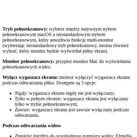
Tryb pełnoekranowy:
wybierz między natywnym trybem
pełnoekranowym macOS a niestandardowym trybem
pełnoekranowym, który umożliwia funkcję multi-monitor
(wybierając niestandardowy tryb pełnoekranowy, można również
wybrać, który monitor będzie wyświetlał pełny ekran).
Monitor pełnoekranowy:
przypisz monitor Mac do wyświetlania
pełnoekranowych wideo.
Wyłącz wygaszacz ekranu:
możesz wyłączyć wygaszacz ekranu
podczas odtwarzania pliku. Dostępne są 3 opcje:
Nigdy:
wygaszacz ekranu nigdy nie jest wyłączany;
Tylko w pełnym ekranie:
wygaszacz ekranu jest wyłączany
tylko w trybie pełnoekranowym;
Zawsze:
wygaszacz ekranu jest zawsze wyłączany podczas
odtwarzania.
Podczas odtwarzania wideo:
Zmniejsz interfejs do oryginalnego rozmiaru wideo:
Elmedia