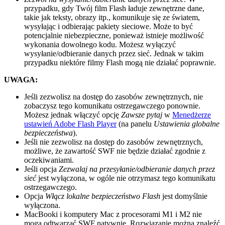
przypadku, gdy Twój film Flash ładuje zewnętrzne dane,
takie jak teksty, obrazy itp., komunikuje się ze światem,
wysyłając i odbierając pakiety sieciowe. Może to być
potencjalnie niebezpieczne, ponieważ istnieje możliwość
wykonania dowolnego kodu. Możesz wyłączyć
wysyłanie/odbieranie danych przez sieć. Jednak w takim
przypadku niektóre filmy Flash mogą nie działać poprawnie.
UWAGA:
Jeśli zezwolisz na dostęp do zasobów zewnętrznych, nie
zobaczysz tego komunikatu ostrzegawczego ponownie.
Możesz jednak włączyć opcję
Zawsze pytaj
w
Menedżerze
ustawień Adobe Flash Player
(na panelu
Ustawienia globalne
bezpieczeństwa
).
Jeśli nie zezwolisz na dostęp do zasobów zewnętrznych,
możliwe, że zawartość SWF nie będzie działać zgodnie z
oczekiwaniami.
Jeśli opcja
Zezwalaj na przesyłanie/odbieranie danych przez
sieć
jest wyłączona, w ogóle nie otrzymasz tego komunikatu
ostrzegawczego.
Opcja
Włącz lokalne bezpieczeństwo Flash
jest domyślnie
wyłączona.
MacBooki i komputery Mac z procesorami M1 i M2 nie
mogą odtwarzać SWF natywnie. Rozwiązanie można znaleźć