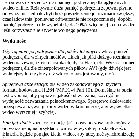
Ten suwak ustawia rozmiar pamięci podręcznej dla oglądanych
wideo online. Relatywnie duża pamięć podręczna zapewni płynne
odtwarzanie. Jednak zbyt duże powiększenie jej rozmiaru zwiększy
czas ładowania (ponieważ odtwarzanie nie rozpocznie się, dopóki
pamięć podręczna nie wypełni się do 20%), więc miej to na uwadze,
jeśli korzystasz z relatywnie wolnego połączenia.
Wydajność
Używaj pamięci podręcznej dla plików lokalnych:
włącz pamięć
podręczną dla wolnych mediów, takich jak pliki dużego rozmiaru,
wideo na zewnętrznych nośnikach, dyski Flash, etc. Wyłącz pamięć
podręczną dla źle zinterpolowanych plików AVI (gdy dźwięk jest
wolniejszy lub szybszy niż wideo, obraz jest rwany, etc.).
Sprzętowa akceleracja:
dla wideo zakodowanego z użyciem
formatu kodowania H.264 (MPEG-4 Part 10). Domyślnie ta opcja
jest wybrana, aby poprawić jakość odtwarzania, szczególnie
wydajność odtwarzania pełnoekranowego. Sprzętowe skalowanie
przyśpiesza używając karty wideo w komputerze, aby wyświetlać
wideo wyraźniej i szybciej.
Pomijaj klatki:
zaznacz tę opcję, jeśli doświadczasz problemów z
odtwarzaniem, na przykład z wideo w wysokiej rozdzielczości.
Elmedia będzie pomijać klatki wideo, aby utrzymać synchronizację