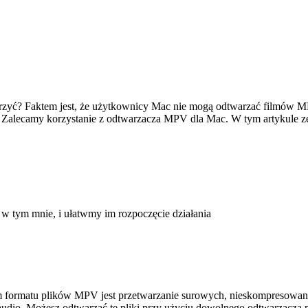
orzyć? Faktem jest, że użytkownicy Mac nie mogą odtwarzać filmów M
alecamy korzystanie z odtwarzacza MPV dla Mac. W tym artykule zebra
tym mnie, i ułatwmy im rozpoczęcie działania
ormatu plików MPV jest przetwarzanie surowych, nieskompresowanyc
dio. Możesz odtwarzać te pliki przy użyciu dowolnego odtwarzacza 