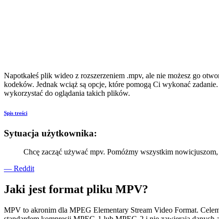
Napotkałeś plik wideo z rozszerzeniem .mpv, ale nie możesz go otw
kodeków. Jednak wciąż są opcje, które pomogą Ci wykonać zadanie. Z
wykorzystać do oglądania takich plików.
Spis treści
Sytuacja użytkownika:
Chcę zacząć używać mpv. Pomóżmy wszystkim nowicjuszom, w 
— Reddit
Jaki jest format pliku MPV?
MPV to akronim dla MPEG Elementary Stream Video Format. Celem f
standardem kompresji MPEG-1 lub MPEG-2 i nie zawierają danych au