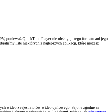
PV, ponieważ QuickTime Player nie obsługuje tego formatu ani jego
liśmy listę niektórych z najlepszych aplikacji, które możesz
h wideo z rejestratorów wideo cyfrowego. Są one zgodne ze
multimedialnego z odpowiednimi kodekami, takiego jak
odtwarzacz