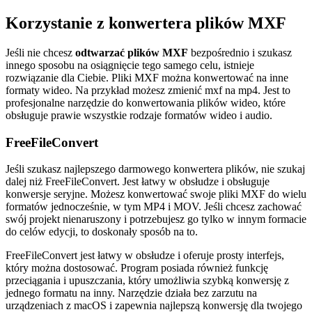
Korzystanie z konwertera plików MXF
Jeśli nie chcesz
odtwarzać plików MXF
bezpośrednio i szukasz
innego sposobu na osiągnięcie tego samego celu, istnieje
rozwiązanie dla Ciebie. Pliki MXF można konwertować na inne
formaty wideo. Na przykład możesz zmienić mxf na mp4. Jest to
profesjonalne narzędzie do konwertowania plików wideo, które
obsługuje prawie wszystkie rodzaje formatów wideo i audio.
FreeFileConvert
Jeśli szukasz najlepszego darmowego konwertera plików, nie szukaj
dalej niż FreeFileConvert. Jest łatwy w obsłudze i obsługuje
konwersje seryjne. Możesz konwertować swoje pliki MXF do wielu
formatów jednocześnie, w tym MP4 i MOV. Jeśli chcesz zachować
swój projekt nienaruszony i potrzebujesz go tylko w innym formacie
do celów edycji, to doskonały sposób na to.
FreeFileConvert jest łatwy w obsłudze i oferuje prosty interfejs,
który można dostosować. Program posiada również funkcję
przeciągania i upuszczania, który umożliwia szybką konwersję z
jednego formatu na inny. Narzędzie działa bez zarzutu na
urządzeniach z macOS i zapewnia najlepszą konwersję dla twojego