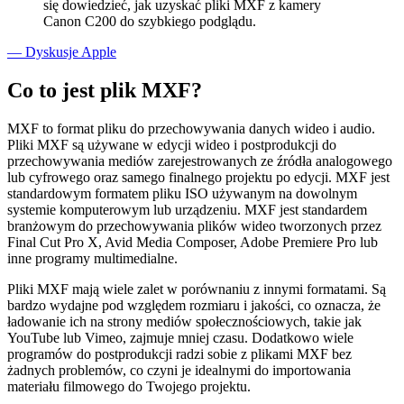
się dowiedzieć, jak uzyskać pliki MXF z kamery
Canon C200 do szybkiego podglądu.
— Dyskusje Apple
Co to jest plik MXF?
MXF to format pliku do przechowywania danych wideo i audio.
Pliki MXF są używane w edycji wideo i postprodukcji do
przechowywania mediów zarejestrowanych ze źródła analogowego
lub cyfrowego oraz samego finalnego projektu po edycji. MXF jest
standardowym formatem pliku ISO używanym na dowolnym
systemie komputerowym lub urządzeniu. MXF jest standardem
branżowym do przechowywania plików wideo tworzonych przez
Final Cut Pro X, Avid Media Composer, Adobe Premiere Pro lub
inne programy multimedialne.
Pliki MXF mają wiele zalet w porównaniu z innymi formatami. Są
bardzo wydajne pod względem rozmiaru i jakości, co oznacza, że
ładowanie ich na strony mediów społecznościowych, takie jak
YouTube lub Vimeo, zajmuje mniej czasu. Dodatkowo wiele
programów do postprodukcji radzi sobie z plikami MXF bez
żadnych problemów, co czyni je idealnymi do importowania
materiału filmowego do Twojego projektu.