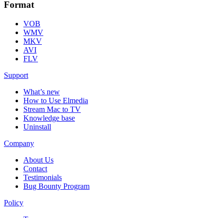
Format
VOB
WMV
MKV
AVI
FLV
Support
What’s new
How to Use Elmedia
Stream Mac to TV
Knowledge base
Uninstall
Company
About Us
Contact
Testimonials
Bug Bounty Program
Policy