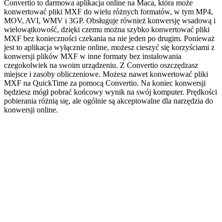
Convertio to darmowa aplikacja online na Maca, która może
konwertować pliki MXF do wielu różnych formatów, w tym MP4,
MOV, AVI, WMV i 3GP. Obsługuje również konwersję wsadową i
wielowątkowość, dzięki czemu można szybko konwertować pliki
MXF bez konieczności czekania na nie jeden po drugim. Ponieważ
jest to aplikacja wyłącznie online, możesz cieszyć się korzyściami z
konwersji plików MXF w inne formaty bez instalowania
czegokolwiek na swoim urządzeniu. Z Convertio oszczędzasz
miejsce i zasoby obliczeniowe. Możesz nawet konwertować pliki
MXF na QuickTime za pomocą Convertio. Na koniec konwersji
będziesz mógł pobrać końcowy wynik na swój komputer. Prędkości
pobierania różnią się, ale ogólnie są akceptowalne dla narzędzia do
konwersji online.