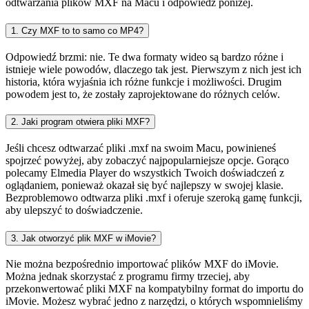
odtwarzania plików MXF na Macu i odpowiedź poniżej.
1. Czy MXF to to samo co MP4?
Odpowiedź brzmi: nie. Te dwa formaty wideo są bardzo różne i
istnieje wiele powodów, dlaczego tak jest. Pierwszym z nich jest ich
historia, która wyjaśnia ich różne funkcje i możliwości. Drugim
powodem jest to, że zostały zaprojektowane do różnych celów.
2. Jaki program otwiera pliki MXF?
Jeśli chcesz odtwarzać pliki .mxf na swoim Macu, powinieneś
spojrzeć powyżej, aby zobaczyć najpopularniejsze opcje. Gorąco
polecamy Elmedia Player do wszystkich Twoich doświadczeń z
oglądaniem, ponieważ okazał się być najlepszy w swojej klasie.
Bezproblemowo odtwarza pliki .mxf i oferuje szeroką gamę funkcji,
aby ulepszyć to doświadczenie.
3. Jak otworzyć plik MXF w iMovie?
Nie można bezpośrednio importować plików MXF do iMovie.
Można jednak skorzystać z programu firmy trzeciej, aby
przekonwertować pliki MXF na kompatybilny format do importu do
iMovie. Możesz wybrać jedno z narzędzi, o których wspomnieliśmy