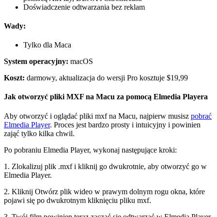
Doświadczenie odtwarzania bez reklam
Wady:
Tylko dla Maca
System operacyjny:
macOS
Koszt:
darmowy, aktualizacja do wersji Pro kosztuje $19,99
Jak otworzyć pliki MXF na Macu za pomocą Elmedia Playera
Aby otworzyć i oglądać pliki mxf na Macu, najpierw musisz
pobrać
Elmedia Player
. Proces jest bardzo prosty i intuicyjny i powinien
zająć tylko kilka chwil.
Po pobraniu Elmedia Player, wykonaj następujące kroki:
1. Zlokalizuj plik .mxf i kliknij go dwukrotnie, aby otworzyć go w
Elmedia Player.
2. Kliknij Otwórz plik wideo w prawym dolnym rogu okna, które
pojawi się po dwukrotnym kliknięciu pliku mxf.
3. Twój film powinien teraz zacząć się odtwarzać w Elmedia Player.