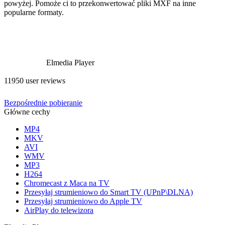
powyżej. Pomoże ci to przekonwertować pliki MXF na inne
popularne formaty.
Elmedia Player
11950 user reviews
Bezpośrednie pobieranie
Główne cechy
MP4
MKV
AVI
WMV
MP3
H264
Chromecast z Maca na TV
Przesyłaj strumieniowo do Smart TV (UPnP\DLNA)
Przesyłaj strumieniowo do Apple TV
AirPlay do telewizora