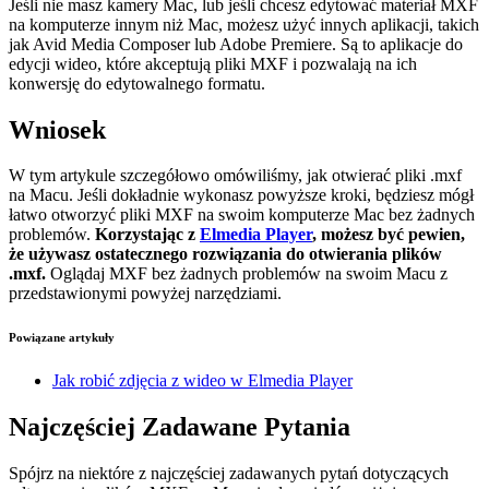
Jeśli nie masz kamery Mac, lub jeśli chcesz edytować materiał MXF
na komputerze innym niż Mac, możesz użyć innych aplikacji, takich
jak Avid Media Composer lub Adobe Premiere. Są to aplikacje do
edycji wideo, które akceptują pliki MXF i pozwalają na ich
konwersję do edytowalnego formatu.
Wniosek
W tym artykule szczegółowo omówiliśmy, jak otwierać pliki .mxf
na Macu. Jeśli dokładnie wykonasz powyższe kroki, będziesz mógł
łatwo otworzyć pliki MXF na swoim komputerze Mac bez żadnych
problemów.
Korzystając z
Elmedia Player
, możesz być pewien,
że używasz ostatecznego rozwiązania do otwierania plików
.mxf.
Oglądaj MXF bez żadnych problemów na swoim Macu z
przedstawionymi powyżej narzędziami.
Powiązane artykuły
Jak robić zdjęcia z wideo w Elmedia Player
Najczęściej Zadawane Pytania
Spójrz na niektóre z najczęściej zadawanych pytań dotyczących