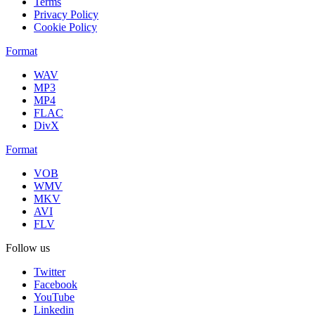
Terms
Privacy Policy
Cookie Policy
Format
WAV
MP3
MP4
FLAC
DivX
Format
VOB
WMV
MKV
AVI
FLV
Follow us
Twitter
Facebook
YouTube
Linkedin