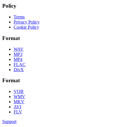
Policy
Terms
Privacy Policy
Cookie Policy
Format
WAV
MP3
MP4
FLAC
DivX
Format
VOB
WMV
MKV
AVI
FLV
Support