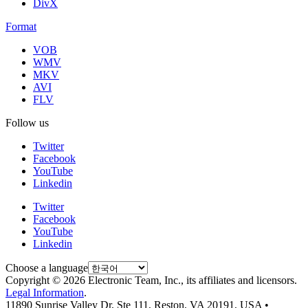
DivX
Format
VOB
WMV
MKV
AVI
FLV
Follow us
Twitter
Facebook
YouTube
Linkedin
Twitter
Facebook
YouTube
Linkedin
Choose a language
Copyright © 2026 Electronic Team, Inc., its affiliates and licensors.
Legal Information
.
11890 Sunrise Valley Dr, Ste 111, Reston, VA 20191, USA •