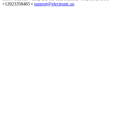
+12023358465 •
support@electronic.us