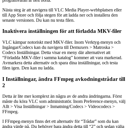
programvaran är helt borta.
Nästa steg är att navigera till VLC Media Player-webbplatsen eller
till App Store och följa stegen för att ladda ner och installera den
senaste versionen. Du kan nu testa filen.
Inaktivera inställningen för att förladda MKV-filer
VLC kämpar notoriskt med MKV-filer. Inom Verktyg-menyn och
Ingångar/Codecs kan du navigera till Demuxers > Matroska >
Codecs Inställningar. Detta visar en meny där alternativet att
“Förladda MKV-filer i samma katalog” kommer att vara markerad.
Avmarkera detta alternativ och spara dina inställningar, och testa
filen igen. Den kan nu ladda.
I Inställningar, ändra FFmpeg avkodningstrådar till
2
Detta är lite mer komplext än några av de andra ändringarna. Först
måste du köra VLC som administratör. Inom Preference-menyn, välj
Allt > Visa Inställningar > Inmatning/Codecs > Videocodecs >
FFmpeg.
I FFmpeg-menyn finns det ett alternativ för “Trådar” som du kan
ändra värde på. Du behöver bara ändra detta till “2” och sedan välja