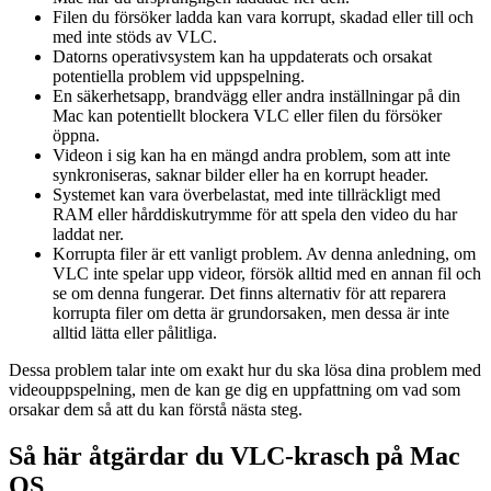
Filen du försöker ladda kan vara korrupt, skadad eller till och
med inte stöds av VLC.
Datorns operativsystem kan ha uppdaterats och orsakat
potentiella problem vid uppspelning.
En säkerhetsapp, brandvägg eller andra inställningar på din
Mac kan potentiellt blockera VLC eller filen du försöker
öppna.
Videon i sig kan ha en mängd andra problem, som att inte
synkroniseras, saknar bilder eller ha en korrupt header.
Systemet kan vara överbelastat, med inte tillräckligt med
RAM eller hårddiskutrymme för att spela den video du har
laddat ner.
Korrupta filer är ett vanligt problem. Av denna anledning, om
VLC inte spelar upp videor, försök alltid med en annan fil och
se om denna fungerar. Det finns alternativ för att reparera
korrupta filer om detta är grundorsaken, men dessa är inte
alltid lätta eller pålitliga.
Dessa problem talar inte om exakt hur du ska lösa dina problem med
videouppspelning, men de kan ge dig en uppfattning om vad som
orsakar dem så att du kan förstå nästa steg.
Så här åtgärdar du VLC-krasch på Mac
OS