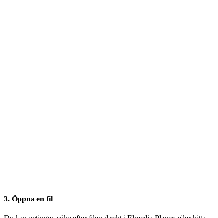
3. Öppna en fil
Du kan antingen söka efter filen direkt i Elmedia Player, eller hitta