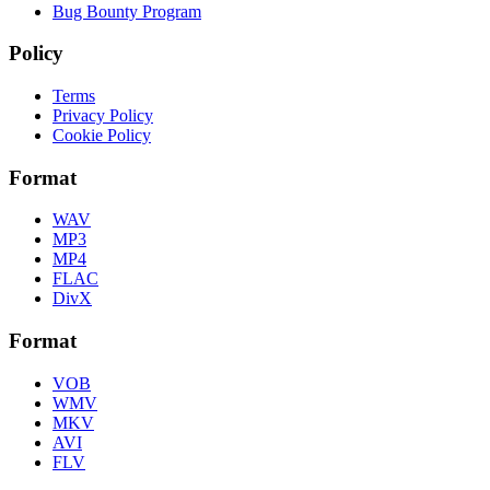
Bug Bounty Program
Policy
Terms
Privacy Policy
Cookie Policy
Format
WAV
MP3
MP4
FLAC
DivX
Format
VOB
WMV
MKV
AVI
FLV