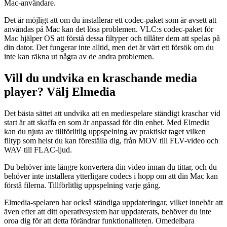
Mac-användare.
Det är möjligt att om du installerar ett codec-paket som är avsett att
användas på Mac kan det lösa problemen. VLC:s codec-paket för
Mac hjälper OS att förstå dessa filtyper och tillåter dem att spelas på
din dator. Det fungerar inte alltid, men det är värt ett försök om du
inte kan räkna ut några av de andra problemen.
Vill du undvika en kraschande media
player? Välj Elmedia
Det bästa sättet att undvika att en mediespelare ständigt kraschar vid
start är att skaffa en som är anpassad för din enhet. Med Elmedia
kan du njuta av tillförlitlig uppspelning av praktiskt taget vilken
filtyp som helst du kan föreställa dig, från MOV till FLV-video och
WAV till FLAC-ljud.
Du behöver inte längre konvertera din video innan du tittar, och du
behöver inte installera ytterligare codecs i hopp om att din Mac kan
förstå filerna. Tillförlitlig uppspelning varje gång.
Elmedia-spelaren har också ständiga uppdateringar, vilket innebär att
även efter att ditt operativsystem har uppdaterats, behöver du inte
oroa dig för att detta förändrar funktionaliteten. Omedelbara