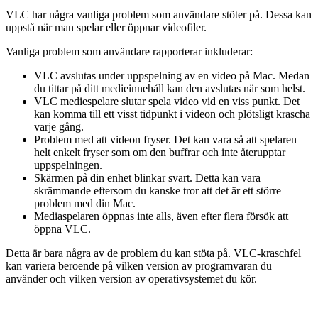
VLC har några vanliga problem som användare stöter på. Dessa kan
uppstå när man spelar eller öppnar videofiler.
Vanliga problem som användare rapporterar inkluderar:
VLC avslutas under uppspelning av en video på Mac. Medan
du tittar på ditt medieinnehåll kan den avslutas när som helst.
VLC mediespelare slutar spela video vid en viss punkt. Det
kan komma till ett visst tidpunkt i videon och plötsligt krascha
varje gång.
Problem med att videon fryser. Det kan vara så att spelaren
helt enkelt fryser som om den buffrar och inte återupptar
uppspelningen.
Skärmen på din enhet blinkar svart. Detta kan vara
skrämmande eftersom du kanske tror att det är ett större
problem med din Mac.
Mediaspelaren öppnas inte alls, även efter flera försök att
öppna VLC.
Detta är bara några av de problem du kan stöta på. VLC-kraschfel
kan variera beroende på vilken version av programvaran du
använder och vilken version av operativsystemet du kör.