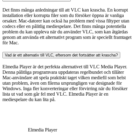
Det finns många anledningar till att VLC kan krascha. En korrupt
installation eller korrupta filer som du försöker öppna är vanliga
orsaker. Mac-datorer kan också ha problem med vissa filtyper utan
codecs eller en pålitlig mediespelare. Det finns många potentiella
problem du kan uppleva när du använder VLC, som kan åtgärdas
genom att använda ett alternativt program som är speciellt framtaget
för Mac.
Vad är ett alternativ till VLC, eftersom det fortsätter att krascha?
Elmedia Player är det perfekta alternativet till VLC Media Player.
Denna pålitliga programvara uppdateras regelbundet och tillåter
Mac-användare att spela praktiskt taget vilken mediefil som helst
utan problem, även om filerna ursprungligen var designade för
Windows. Inga fler konverteringar eller förvirring när du försöker
lista ut vad som går fel med VLC. Elmedia Player är en
mediespelare du kan lita på.
Elmedia Player