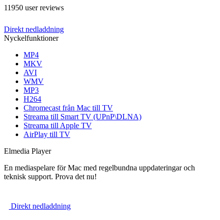
11950 user reviews
Direkt nedladdning
Nyckelfunktioner
MP4
MKV
AVI
WMV
MP3
H264
Chromecast från Mac till TV
Streama till Smart TV (UPnP\DLNA)
Streama till Apple TV
AirPlay till TV
Elmedia Player
En mediaspelare för Mac med regelbundna uppdateringar och
teknisk support. Prova det nu!
Direkt nedladdning