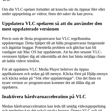
Om din VLC-spelare fortsätter att krascha när du öppnar filer eller
under uppspelning av videor, finns det saker du kan prova.
Uppdatera VLC-spelaren så att du använder den
mest uppdaterade versionen
Precis som de flesta programvaror har VLC regelbundna
uppdateringar. Detta hjälper till att hålla programvaran fungerande
och åtgärdar buggar. Potentiella problem och glitchar kan bli
vanligare när Mac OS har uppdaterats. Att ha den senaste VLC-
versionen hjälper dig att säkerställa att den har bästa möjliga chans
att ladda videor sömlöst.
För att uppdatera VLC Media Player behöver du öppna
applikationen och sedan gå till menyn. Klicka först på Hjälp-menyn
och klicka sedan på “Sök efter uppdateringar”. Om det finns en
nyare version av programvaran kommer det att tillåta dig att
uppdatera.
Inaktivera hårdvaruacceleration på VLC
Medan hårdvaruacceleration kan leda till smidig videouppspelning
och rendering kan det också orsaka buggar. Öppna VLC och gå