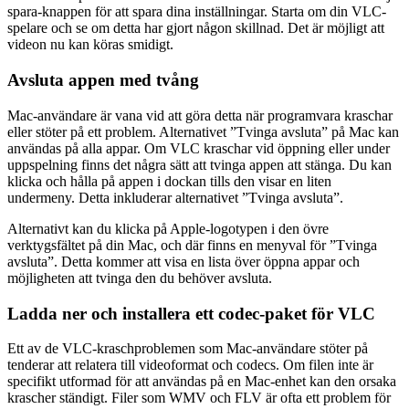
spara-knappen för att spara dina inställningar. Starta om din VLC-
spelare och se om detta har gjort någon skillnad. Det är möjligt att
videon nu kan köras smidigt.
Avsluta appen med tvång
Mac-användare är vana vid att göra detta när programvara kraschar
eller stöter på ett problem. Alternativet ”Tvinga avsluta” på Mac kan
användas på alla appar. Om VLC kraschar vid öppning eller under
uppspelning finns det några sätt att tvinga appen att stänga. Du kan
klicka och hålla på appen i dockan tills den visar en liten
undermeny. Detta inkluderar alternativet ”Tvinga avsluta”.
Alternativt kan du klicka på Apple-logotypen i den övre
verktygsfältet på din Mac, och där finns en menyval för ”Tvinga
avsluta”. Detta kommer att visa en lista över öppna appar och
möjligheten att tvinga den du behöver avsluta.
Ladda ner och installera ett codec-paket för VLC
Ett av de VLC-kraschproblemen som Mac-användare stöter på
tenderar att relatera till videoformat och codecs. Om filen inte är
specifikt utformad för att användas på en Mac-enhet kan den orsaka
krascher ständigt. Filer som WMV och FLV är ofta ett problem för